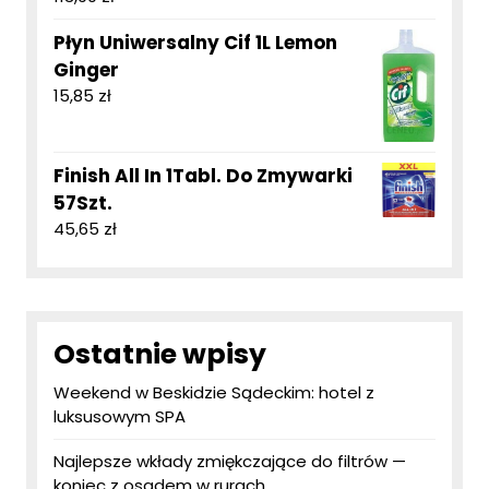
Płyn Uniwersalny Cif 1L Lemon
Ginger
15,85
zł
Finish All In 1Tabl. Do Zmywarki
57Szt.
45,65
zł
Ostatnie wpisy
Weekend w Beskidzie Sądeckim: hotel z
luksusowym SPA
Najlepsze wkłady zmiękczające do filtrów —
koniec z osadem w rurach