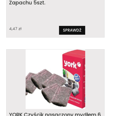
Zapachu 5szt.
4,47
zł
SPRAWDŹ
YORK Czyścik nasączony mydłem 6