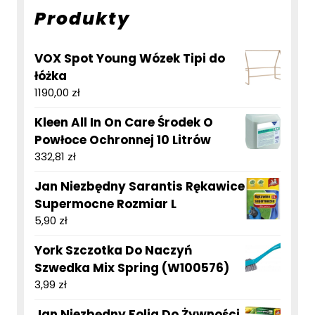
Produkty
VOX Spot Young Wózek Tipi do
łóżka
1190,00
zł
Kleen All In On Care Środek O
Powłoce Ochronnej 10 Litrów
332,81
zł
Jan Niezbędny Sarantis Rękawice
Supermocne Rozmiar L
5,90
zł
York Szczotka Do Naczyń
Szwedka Mix Spring (W100576)
3,99
zł
Jan Niezbędny Folia Do Żywności