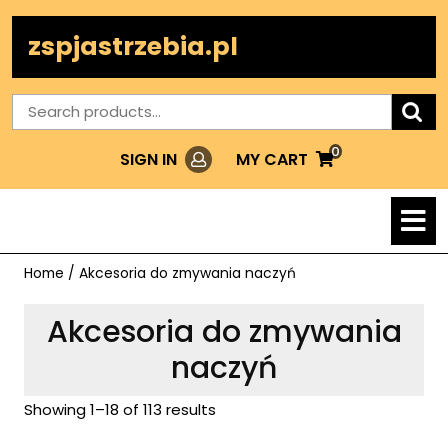
Skip
to
zspjastrzebia.pl
content
Search
for:
0
Login
MY
MY CART
SIGN IN
CART
O
M
Home
/ Akcesoria do zmywania naczyń
Akcesoria do zmywania
naczyń
Showing 1–18 of 113 results