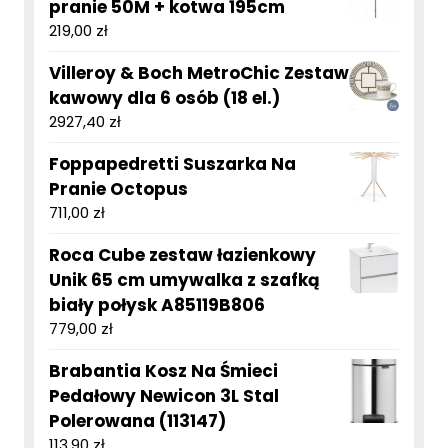
pranie 50M + kotwa 195cm
219,00
zł
Villeroy & Boch MetroChic Zestaw
kawowy dla 6 osób (18 el.)
2927,40
zł
Foppapedretti Suszarka Na
Pranie Octopus
711,00
zł
Roca Cube zestaw łazienkowy
Unik 65 cm umywalka z szafką
biały połysk A85119B806
779,00
zł
Brabantia Kosz Na Śmieci
Pedałowy Newicon 3L Stal
Polerowana (113147)
113,90
zł