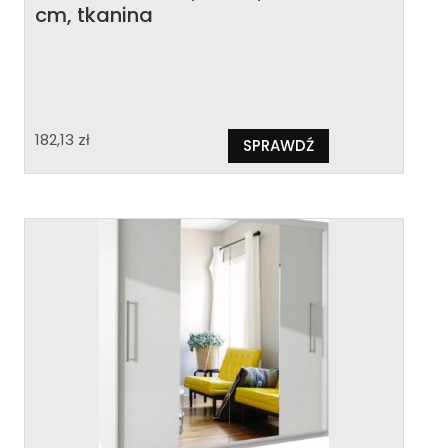
cm, tkanina
182,13
zł
SPRAWDŹ