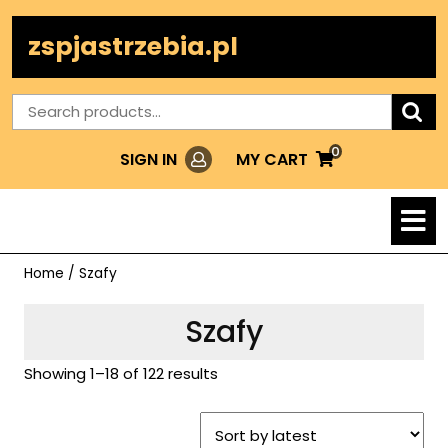
Skip
to
zspjastrzebia.pl
content
Search
for:
0
Login
MY
MY CART
SIGN IN
CART
O
M
Home
/ Szafy
Szafy
Showing 1–18 of 122 results