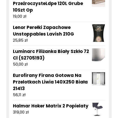
PrzeźroczysteLdpe 120L Grube
10Szt Op
19,00
zł
Lenor Perełki Zapachowe
Unstoppables Lavish 210G
25,85
zł
Luminarc Filiżanka Biały Szkło 72
Cl (S2705193)
50,00
zł
Eurofirany Firana Gotowa Na
Przelotkach Liwia 140X250 Biała
21413
56,11
zł
Halmar Hoker Matrix 2 Popielaty
319,00
zł