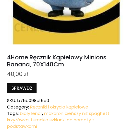
4Home Ręcznik Kąpielowy Minions
Banana, 70X140Cm
40,00
zł
SPRAWDŹ
SKU:
b75b098cf6e0
Category:
Ręczniki i okrycia kąpielowe
Tags:
biały lenor
,
makaron cieńszy niż spaghetti
krzyżówka
,
tureckie szklanki do herbaty z
podstawkami