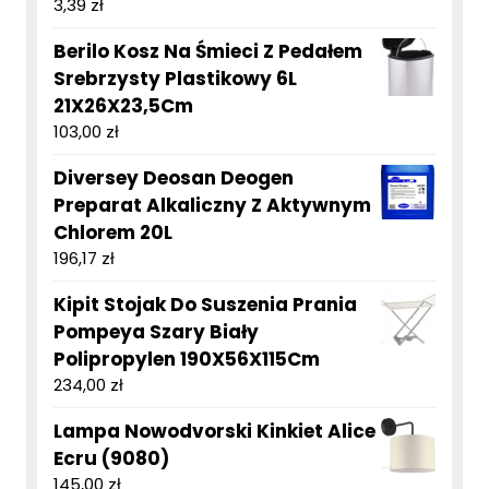
3,39
zł
Berilo Kosz Na Śmieci Z Pedałem
Srebrzysty Plastikowy 6L
21X26X23,5Cm
103,00
zł
Diversey Deosan Deogen
Preparat Alkaliczny Z Aktywnym
Chlorem 20L
196,17
zł
Kipit Stojak Do Suszenia Prania
Pompeya Szary Biały
Polipropylen 190X56X115Cm
234,00
zł
Lampa Nowodvorski Kinkiet Alice
Ecru (9080)
145,00
zł