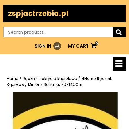
Skip
to
zspjastrzebia.pl
content
Search
for:
0
Login
MY
MY CART
SIGN IN
CART
O
M
Home
/
Ręczniki i okrycia kąpielowe
/ 4Home Ręcznik
Kąpielowy Minions Banana, 70X140Cm