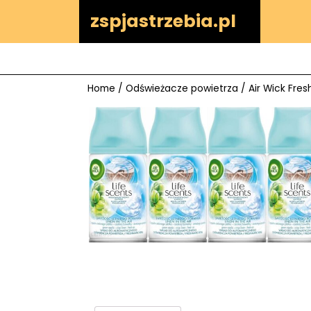
Skip
zspjastrzebia.pl
to
content
Home
/
Odświeżacze powietrza
/ Air Wick Fre