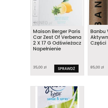
Maison Berger Paris
Banbu 
Car Zest Of Verbena
Aktywn
2 X 17 G Odświeżacz
Części
Napełnienie
35,00
zł
85,00
zł
SPRAWDŹ