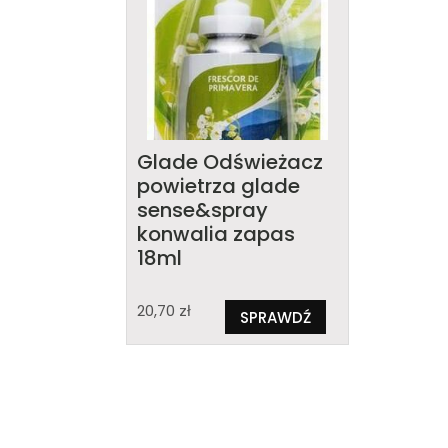
Glade Odświeżacz
powietrza glade
sense&spray
konwalia zapas
18ml
20,70
zł
SPRAWDŹ