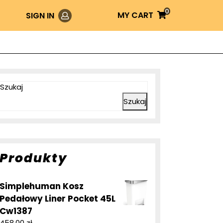
0
Login
MY
MY CART
SIGN IN
CART
Szukaj
Szukaj
Produkty
Simplehuman Kosz
Pedałowy Liner Pocket 45L
Cw1387
458,00
zł