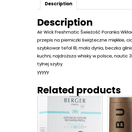
Description
Description
Air Wick Freshmatic Świeżość Poranka Wkła
przepis na pierniczki świąteczne miękkie, ci
szybkowar tefal 8l, mała dynia, beczka glini
kuchni, najdroższa whisky w polsce, nautic
tylnej szyby
yyyyy
Related products