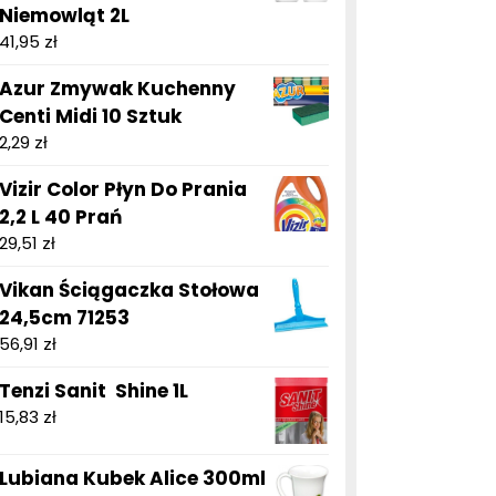
Niemowląt 2L
41,95
zł
Azur Zmywak Kuchenny
Centi Midi 10 Sztuk
2,29
zł
Vizir Color Płyn Do Prania
2,2 L 40 Prań
29,51
zł
Vikan Ściągaczka Stołowa
24,5cm 71253
56,91
zł
Tenzi Sanit Shine 1L
15,83
zł
Lubiana Kubek Alice 300ml