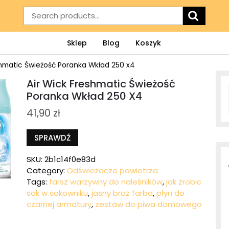
Search
for:
Sklep
Blog
Koszyk
shmatic Świeżość Poranka Wkład 250 x4
Air Wick Freshmatic Świeżość
Poranka Wkład 250 X4
41,90
zł
SPRAWDŹ
SKU:
2b1c14f0e83d
Category:
Odświeżacze powietrza
Tags:
farsz warzywny do naleśników
,
jak zrobic
sok w sokowniku
,
jasny braz farba
,
płyn do
czarnej armatury
,
zestaw do piwa domowego