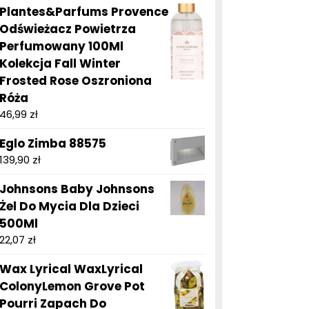
Plantes&Parfums Provence
Odświeżacz Powietrza
Perfumowany 100Ml
Kolekcja Fall Winter
Frosted Rose Oszroniona
Róża
46,99
zł
Eglo Zimba 88575
139,90
zł
Johnsons Baby Johnsons
Żel Do Mycia Dla Dzieci
500Ml
22,07
zł
Wax Lyrical WaxLyrical
ColonyLemon Grove Pot
Pourri Zapach Do