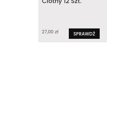
Clothy 12 Szt.
27,00
zł
SPRAWDŹ