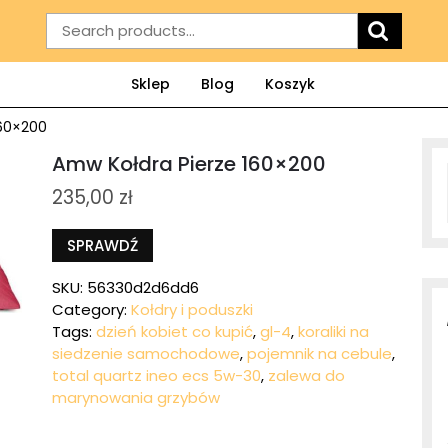
Search
for:
Sklep
Blog
Koszyk
160×200
Amw Kołdra Pierze 160×200
235,00
zł
SPRAWDŹ
SKU:
56330d2d6dd6
Category:
Kołdry i poduszki
Tags:
dzień kobiet co kupić
,
gl-4
,
koraliki na
siedzenie samochodowe
,
pojemnik na cebule
,
total quartz ineo ecs 5w-30
,
zalewa do
marynowania grzybów