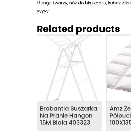
liftingu twarzy, nóż do biszkoptu, kubek z l
yyyyy
Related products
Brabantia Suszarka
Amz Z
Na Pranie Hangon
Półpuch
15M Biała 403323
100X13