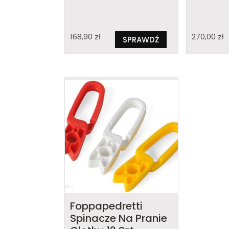
168,90
zł
270,00
zł
SPRAWDŹ
Foppapedretti
Spinacze Na Pranie