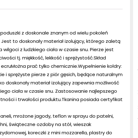
y i poduszki z doskonale znanym od wielu pokoleń
 Jest to doskonały materiał izolujący, którego zaletą
wilgoci z ludzkiego ciała w czasie snu. Pierze jest
ości tj. miękkość, lekkość i sprężystość.Skład
, ecruMożna prać tylko chemicznie.Wypełnienie kołdry:
kie i sprężyste pierze z piór gęsich, będące naturalnym
ko doskonały materiał izolujący zapewnia możliwość
kiego ciała w czasie snu. Zastosowanie najlepszego
tności i trwałości produktu.Tkanina posiada certyfikat
paneli, mrożone jagody, teflon w sprayu do patelni,
hni, świąteczne ozdoby na stół, wieszak
zydomowej, koreczki z mini mozzarella, plastry do