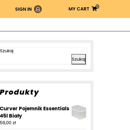
0
Login
MY
MY CART
SIGN IN
CART
Szukaj
Szukaj
Produkty
Curver Pojemnik Essentials
45l Biały
59,00
zł