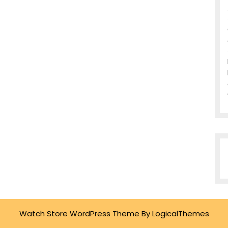
Watch Store WordPress Theme
By LogicalThemes