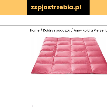
Skip
zspjastrzebia.pl
to
content
Home
/
Kołdry i poduszki
/ Amw Kołdra Pierze 