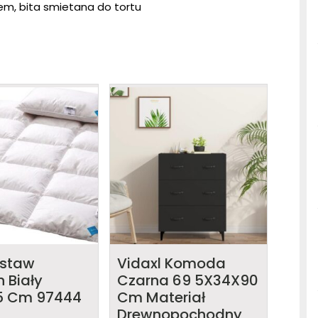
isem, bita smietana do tortu
estaw
Vidaxl Komoda
 Biały
Czarna 69 5X34X90
5 Cm 97444
Cm Materiał
Drewnopochodny