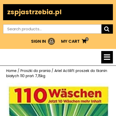
Skip
to
zspjastrzebia.pl
content
Search
for:
0
Login
MY
MY CART
SIGN IN
CART
O
M
Home
/
Proszki do prania
/ Ariel Actilift proszek do tkanin
białych 110 prań 7,15kg