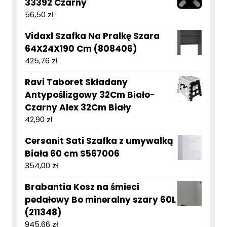
33392 Czarny
56,50
zł
Vidaxl Szafka Na Pralkę Szara
64X24X190 Cm (808406)
425,76
zł
Ravi Taboret Składany
Antypoślizgowy 32Cm Biało-
Czarny Alex 32Cm Biały
42,90
zł
Cersanit Sati Szafka z umywalką
Biała 60 cm S567006
354,00
zł
Brabantia Kosz na śmieci
pedałowy Bo mineralny szary 60L
(211348)
945,66
zł