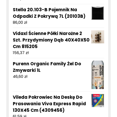
Stella 20.103-B Pojemnik Na
Odpadki Z Pokrywą 7L (20103B)
86,00
zł
Vidaxl Ścienne Półki Narożne 2
Szt. Przydymiony Dąb 40X40X50
Cm 815205
156,37
zł
Purenn Organic Family Żel Do
Zmywarki 1L
46,60
zł
Vileda Pokrowiec Na Deskę Do
Prasowania Viva Express Rapid
130X45 Cm (4309456)
61,59
zł