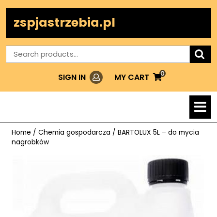
Skip
to
zspjastrzebia.pl
content
Search
for:
0
Login
MY
MY CART
SIGN IN
CART
O
M
Home
/
Chemia gospodarcza
/ BARTOLUX 5L – do mycia
nagrobków