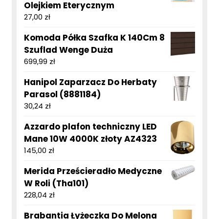
Olejkiem Eterycznym
27,00
zł
Komoda Półka Szafka K 140Cm 8
Szuflad Wenge Duża
699,99
zł
Hanipol Zaparzacz Do Herbaty
Parasol (8881184)
30,24
zł
Azzardo plafon techniczny LED
Mane 10W 4000K złoty AZ4323
145,00
zł
Merida Prześcieradło Medyczne
W Roli (Tha101)
228,04
zł
Brabantia Łyżeczka Do Melona