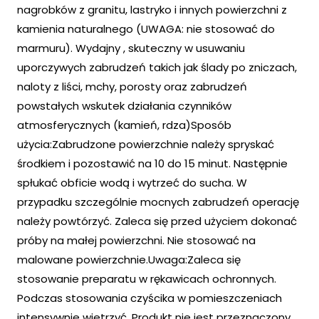
nagrobków z granitu, lastryko i innych powierzchni z
kamienia naturalnego (UWAGA: nie stosować do
marmuru). Wydajny , skuteczny w usuwaniu
uporczywych zabrudzeń takich jak ślady po zniczach,
naloty z liści, mchy, porosty oraz zabrudzeń
powstałych wskutek działania czynników
atmosferycznych (kamień, rdza)Sposób
użycia:Zabrudzone powierzchnie należy spryskać
środkiem i pozostawić na 10 do 15 minut. Następnie
spłukać obficie wodą i wytrzeć do sucha. W
przypadku szczególnie mocnych zabrudzeń operację
należy powtórzyć. Zaleca się przed użyciem dokonać
próby na małej powierzchni. Nie stosować na
malowane powierzchnie.Uwaga:Zaleca się
stosowanie preparatu w rękawicach ochronnych.
Podczas stosowania czyścika w pomieszczeniach
intensywnie wietrzyć .Produkt nie jest przeznaczony