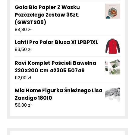
Gaia Bio Papier Z Wosku
Pszczelego Zestaw 3Szt.
(GWSTS09)
84,80
zł
Lahti Pro Polar Bluza Xl LPBP1XL
83,50
zł
Ravi Komplet Pościeli Bawełna
220X200 Cm 42305 50749
112,00
zł
Mia Home Figurka Śnieżnego Lisa
Zandigo 18010
56,00
zł