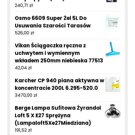
240,71
zł
Osmo 6609 Super Żel 5L Do
Usuwania Szarości Tarasów
526,00
zł
Vikan Ściągaczka ręczna z
uchwytem i wymiennym
wkładem 250mm niebieska 77513
42,04
zł
Karcher CP 940 piana aktywna w
koncentracie 200L 6.295-520.0
3470,00
zł
Berge Lampa Sufitowa Żyrandol
Loft 5 X E27 Sprężyna
(Lampaloft5Xe27Miedziana)
191,52
zł