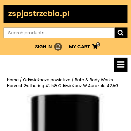
Skip
to
zspjastrzebia.pl
content
Search
for:
0
Login
MY
MY CART
SIGN IN
CART
O
M
Home
/
Odświeżacze powietrza
/ Bath & Body Works
Harvest Gathering 42.5G Odświeżacz W Aerozolu 42,5G