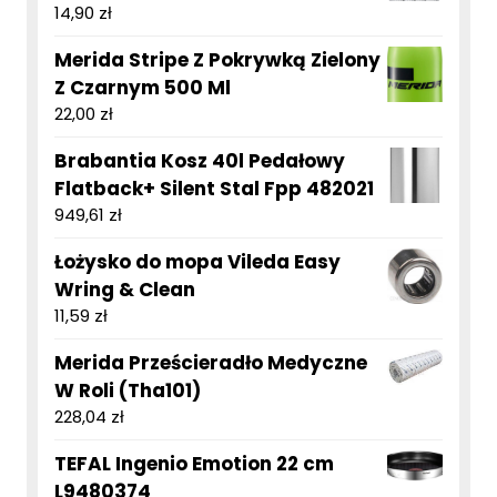
14,90
zł
Merida Stripe Z Pokrywką Zielony
Z Czarnym 500 Ml
22,00
zł
Brabantia Kosz 40l Pedałowy
Flatback+ Silent Stal Fpp 482021
949,61
zł
Łożysko do mopa Vileda Easy
Wring & Clean
11,59
zł
Merida Prześcieradło Medyczne
W Roli (Tha101)
228,04
zł
TEFAL Ingenio Emotion 22 cm
L9480374