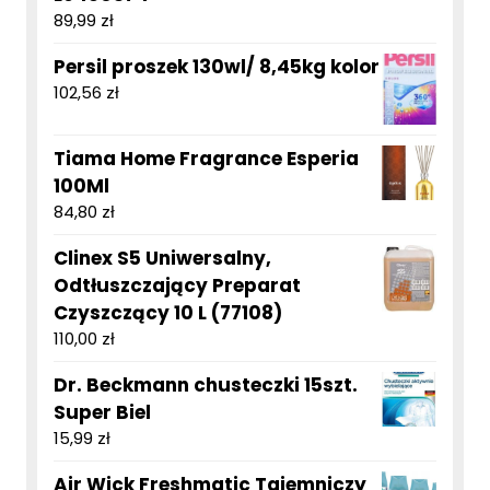
89,99
zł
Persil proszek 130wl/ 8,45kg kolor
102,56
zł
Tiama Home Fragrance Esperia
100Ml
84,80
zł
Clinex S5 Uniwersalny,
Odtłuszczający Preparat
Czyszczący 10 L (77108)
110,00
zł
Dr. Beckmann chusteczki 15szt.
Super Biel
15,99
zł
Air Wick Freshmatic Tajemniczy