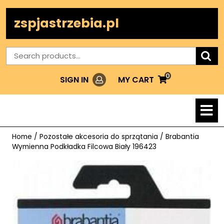
Skip
to
zspjastrzebia.pl
content
Search
for:
0
Login
MY
MY CART
SIGN IN
CART
O
M
Home
/
Pozostałe akcesoria do sprzątania
/ Brabantia
Wymienna Podkładka Filcowa Biały 196423