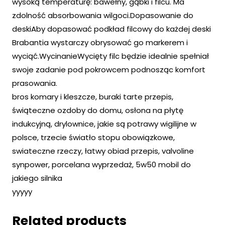
wysoką temperaturę: bawełny, gąbki i filcu. Ma
zdolność absorbowania wilgoci.Dopasowanie do
deskiAby dopasować podkład filcowy do każdej deski
Brabantia wystarczy obrysować go markerem i
wyciąć.WycinanieWycięty filc będzie idealnie spełniał
swoje zadanie pod pokrowcem podnosząc komfort
prasowania.
bros komary i kleszcze, buraki tarte przepis,
świąteczne ozdoby do domu, osłona na płytę
indukcyjną, drylownice, jakie są potrawy wigilijne w
polsce, trzecie światło stopu obowiązkowe,
swiateczne rzeczy, łatwy obiad przepis, valvoline
synpower, porcelana wyprzedaż, 5w50 mobil do
jakiego silnika
yyyyy
Related products