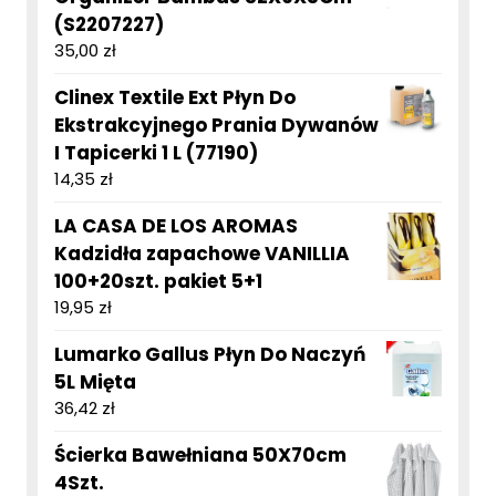
(S2207227)
35,00
zł
Clinex Textile Ext Płyn Do
Ekstrakcyjnego Prania Dywanów
I Tapicerki 1 L (77190)
14,35
zł
LA CASA DE LOS AROMAS
Kadzidła zapachowe VANILLIA
100+20szt. pakiet 5+1
19,95
zł
Lumarko Gallus Płyn Do Naczyń
5L Mięta
36,42
zł
Ścierka Bawełniana 50X70cm
4Szt.