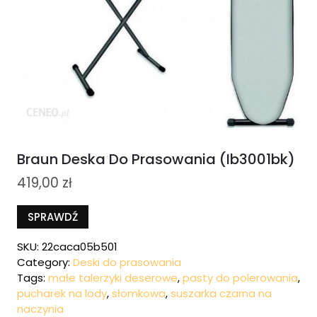
Braun Deska Do Prasowania (ib3001bk)
419,00
zł
SPRAWDŹ
SKU:
22caca05b501
Category:
Deski do prasowania
Tags:
małe talerzyki deserowe
,
pasty do polerowania
,
pucharek na lody
,
słomkowa
,
suszarka czarna na
naczynia