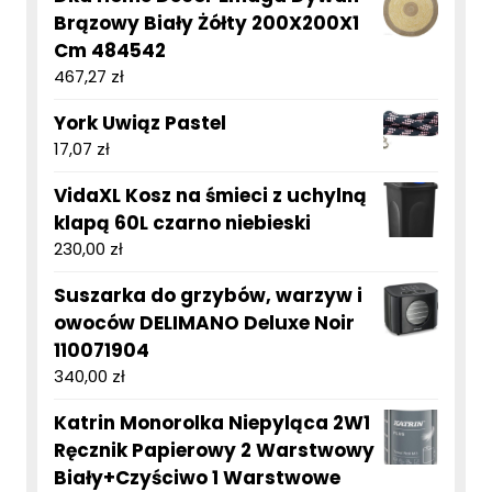
Brązowy Biały Żółty 200X200X1
Cm 484542
467,27
zł
York Uwiąz Pastel
17,07
zł
VidaXL Kosz na śmieci z uchylną
klapą 60L czarno niebieski
230,00
zł
Suszarka do grzybów, warzyw i
owoców DELIMANO Deluxe Noir
110071904
340,00
zł
Katrin Monorolka Niepyląca 2W1
Ręcznik Papierowy 2 Warstwowy
Biały+Czyściwo 1 Warstwowe