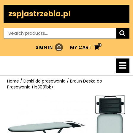
Skip
to
zspjastrzebia.pl
content
Search
for:
0
Login
MY
MY CART
SIGN IN
CART
O
M
Home
/
Deski do prasowania
/ Braun Deska do
Prasowania (ib3001bk)