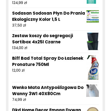
124,99
zł
Sodasan Sodosan Płyn Do Prania
Ekologiczny Kolor 1,5 L
37,50
zł
Zestaw koszy do segregacji
Sortibox 4x25l Czarne
134,00
zł
Biff Bad Total Spray Do Łazienek
Pronature 750Ml
12,00
zł
Wenko Mata Antypoślizgowa Do
Wanny 3W1 40X80Cm
74,99
zł
Dkd Home Decor Emaga Dywan