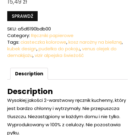
15,49
zł
SPRAWDŹ
SKU:
a5d6190bdb00
Category:
Ręczniki papierowe
Tags:
ciasteczka kolorowe
,
kosz narożny na bieliznę
,
kubek design
,
pudełka do pokoju
,
venus olejek do
demakijażu
,
vizir alpejska świeżość
Description
Description
Wysokiej jakości 2-warstwowy ręcznik kuchenny, który
jest bardzo chłonny i wytrzymały. Nie przepuszcza
tłuszczu. Niezastąpiony w każdym domu i nie tylko.
Wyprodukowany w 100% z celulozy. Nie pozostawia
pyłku.