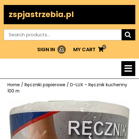
Skip
to
zspjastrzebia.pl
content
Search
for:
0
Login
MY
MY CART
SIGN IN
CART
O
M
Home
/
Ręczniki papierowe
/ D-LUX – Ręcznik kuchenny
100 m