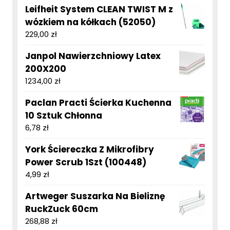
Leifheit System CLEAN TWIST M z
wózkiem na kółkach (52050)
229,00
zł
Janpol Nawierzchniowy Latex
200X200
1234,00
zł
Paclan Practi Ścierka Kuchenna
10 Sztuk Chłonna
6,78
zł
York Ściereczka Z Mikrofibry
Power Scrub 1Szt (100448)
4,99
zł
Artweger Suszarka Na Bieliznę
RuckZuck 60cm
268,88
zł