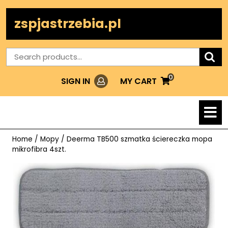
Skip
to
zspjastrzebia.pl
content
Search
for:
0
Login
MY
MY CART
SIGN IN
CART
O
M
Home
/
Mopy
/ Deerma TB500 szmatka ściereczka mopa
mikrofibra 4szt.