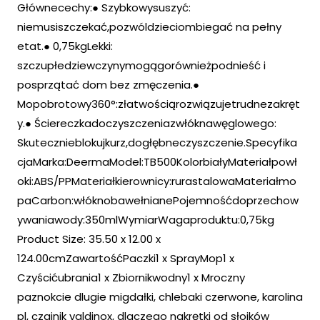
Głównecechy:● Szybkowysuszyć:
niemusiszczekać,pozwóldzieciombiegać na pełny
etat.● 0,75kgLekki:
szczupłedziewczynymogągorównieżpodnieść i
posprzątać dom bez zmęczenia.●
Mopobrotowy360°:złatwościąrozwiązujetrudnezakręt
y.● Ściereczkadoczyszczeniazwłóknawęglowego:
Skutecznieblokujkurz,dogłębneczyszczenie.Specyfika
cjaMarka:DeermaModel:TB500KolorbiałyMateriałpowł
oki:ABS/PPMateriałkierownicy:rurastalowaMateriałmo
paCarbon:włóknobawełnianePojemnośćdoprzechow
ywaniawody:350mlWymiarWagaproduktu:0,75kg
Product Size: 35.50 x 12.00 x
124.00cmZawartośćPaczki1 x SprayMop1 x
Czyścićubrania1 x Zbiornikwodny1 x Mroczny
paznokcie dlugie migdałki, chlebaki czerwone, karolina
pl, czajnik valdinox, dlaczego nakrętki od słoików