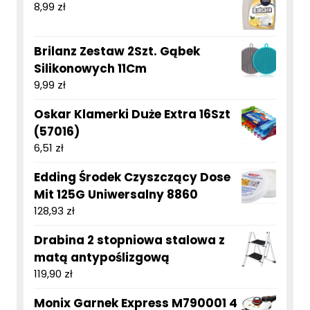
8,99
zł
Brilanz Zestaw 2Szt. Gąbek
Silikonowych 11Cm
9,99
zł
Oskar Klamerki Duże Extra 16Szt
(57016)
6,51
zł
Edding Środek Czyszczący Dose
Mit 125G Uniwersalny 8860
128,93
zł
Drabina 2 stopniowa stalowa z
matą antypoślizgową
119,90
zł
Monix Garnek Express M790001 4