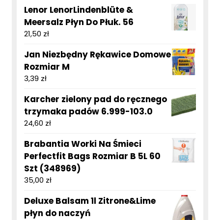
Lenor LenorLindenblüte &
Meersalz Płyn Do Płuk. 56
21,50
zł
Jan Niezbędny Rękawice Domowe
Rozmiar M
3,39
zł
Karcher zielony pad do ręcznego
trzymaka padów 6.999-103.0
24,60
zł
Brabantia Worki Na Śmieci
Perfectfit Bags Rozmiar B 5L 60
Szt (348969)
35,00
zł
Deluxe Balsam 1l Zitrone&Lime
płyn do naczyń