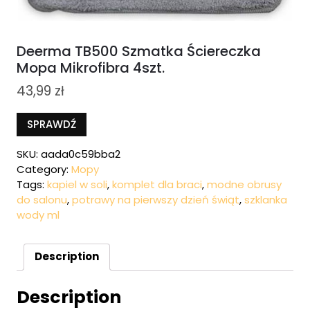
Deerma TB500 Szmatka Ściereczka
Mopa Mikrofibra 4szt.
43,99
zł
SPRAWDŹ
SKU:
aada0c59bba2
Category:
Mopy
Tags:
kapiel w soli
,
komplet dla braci
,
modne obrusy
do salonu
,
potrawy na pierwszy dzień świąt
,
szklanka
wody ml
Description
Description