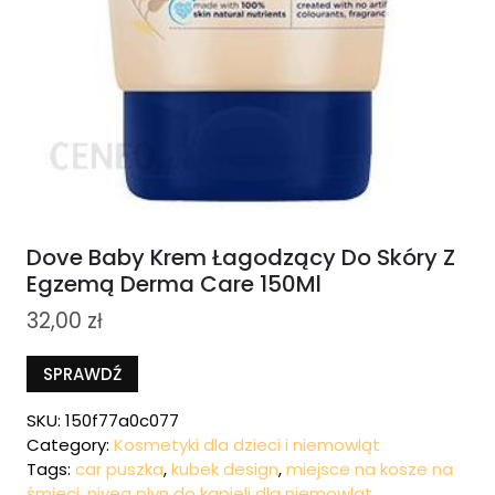
Dove Baby Krem Łagodzący Do Skóry Z
Egzemą Derma Care 150Ml
32,00
zł
SPRAWDŹ
SKU:
150f77a0c077
Category:
Kosmetyki dla dzieci i niemowląt
Tags:
car puszka
,
kubek design
,
miejsce na kosze na
śmieci
,
nivea plyn do kapieli dla niemowlat