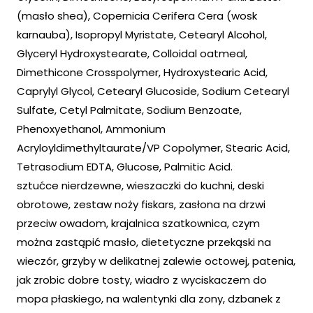
(masło shea), Copernicia Cerifera Cera (wosk
karnauba), Isopropyl Myristate, Cetearyl Alcohol,
Glyceryl Hydroxystearate, Colloidal oatmeal,
Dimethicone Crosspolymer, Hydroxystearic Acid,
Caprylyl Glycol, Cetearyl Glucoside, Sodium Cetearyl
Sulfate, Cetyl Palmitate, Sodium Benzoate,
Phenoxyethanol, Ammonium
Acryloyldimethyltaurate/VP Copolymer, Stearic Acid,
Tetrasodium EDTA, Glucose, Palmitic Acid.
sztućce nierdzewne, wieszaczki do kuchni, deski
obrotowe, zestaw noży fiskars, zasłona na drzwi
przeciw owadom, krajalnica szatkownica, czym
można zastąpić masło, dietetyczne przekąski na
wieczór, grzyby w delikatnej zalewie octowej, patenia,
jak zrobic dobre tosty, wiadro z wyciskaczem do
mopa płaskiego, na walentynki dla zony, dzbanek z