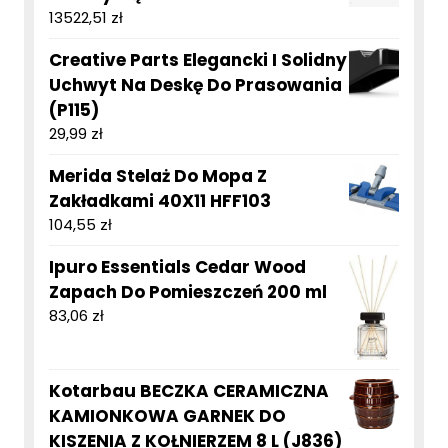
13522,51
zł
Creative Parts Elegancki I Solidny
Uchwyt Na Deskę Do Prasowania
(P115)
29,99
zł
Merida Stelaż Do Mopa Z
Zakładkami 40X11 HFF103
104,55
zł
Ipuro Essentials Cedar Wood
Zapach Do Pomieszczeń 200 ml
83,06
zł
Kotarbau BECZKA CERAMICZNA
KAMIONKOWA GARNEK DO
KISZENIA Z KOŁNIERZEM 8 L (J836)