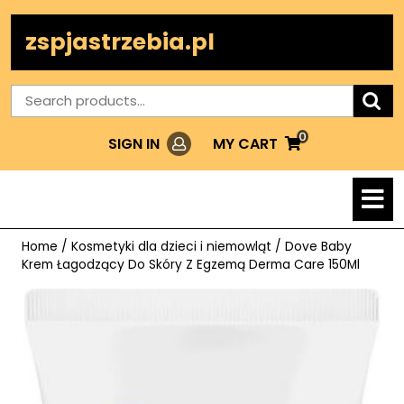
Skip
to
zspjastrzebia.pl
content
Search
for:
0
Login
MY
MY CART
SIGN IN
CART
O
M
Home
/
Kosmetyki dla dzieci i niemowląt
/ Dove Baby
Krem Łagodzący Do Skóry Z Egzemą Derma Care 150Ml