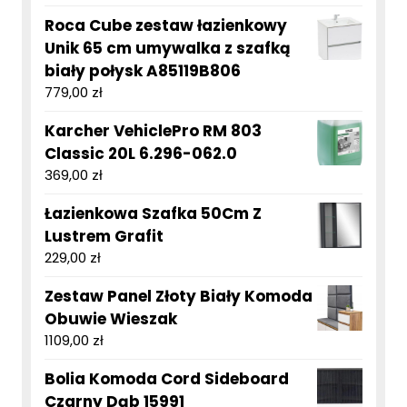
Roca Cube zestaw łazienkowy
Unik 65 cm umywalka z szafką
biały połysk A85119B806
779,00
zł
Karcher VehiclePro RM 803
Classic 20L 6.296-062.0
369,00
zł
Łazienkowa Szafka 50Cm Z
Lustrem Grafit
229,00
zł
Zestaw Panel Złoty Biały Komoda
Obuwie Wieszak
1109,00
zł
Bolia Komoda Cord Sideboard
Czarny Dąb 15991