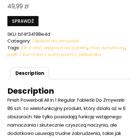
49,99
zł
SPRAWDŹ
SKU:
bf4f34198e4d
Category:
Tabletki do zmywarki
Tags:
jak zrobić węgorza na patelni
,
mop sznurkowy
,
pałki z kurczaka z warzywami z piekarnika
Description
Description
Finish Powerball All In 1 Regular Tabletki Do Zmywarki
86 szt. to wielofunkcyjny produkt, który działa aż w 6
obszarach. Nie tylko posiadają funkcję wstępnego
namaczania i skutecznie czyszczą naczynia, ale
dodatkowo usuwają trudne zabrudzenia, takie jak