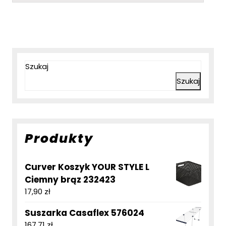
Szukaj
Szukaj
Produkty
Curver Koszyk YOUR STYLE L
Ciemny brąz 232423
17,90
zł
Suszarka Casaflex 576024
167,71
zł