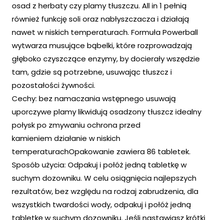
osad z herbaty czy plamy tłuszczu. All in 1 pełnią
również funkcję soli oraz nabłyszczacza i działają
nawet w niskich temperaturach. Formuła Powerball
wytwarza musujące bąbelki, które rozprowadzają
głęboko czyszczące enzymy, by docierały wszędzie
tam, gdzie są potrzebne, usuwając tłuszcz i
pozostałości żywności.
Cechy: bez namaczania wstępnego usuwają
uporczywe plamy likwidują osadzony tłuszcz idealny
połysk po zmywaniu ochrona przed
kamieniem działanie w niskich
temperaturachOpakowanie zawiera 86 tabletek.
Sposób użycia: Odpakuj i połóż jedną tabletkę w
suchym dozowniku. W celu osiągnięcia najlepszych
rezultatów, bez względu na rodzaj zabrudzenia, dla
wszystkich twardości wody, odpakuj i połóż jedną
tabletkę w suchym dozowniku. Jeśli nastawiasz krótki