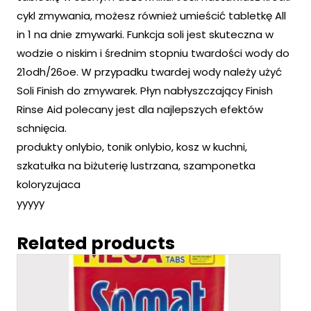
cykl zmywania, możesz również umieścić tabletkę All
in 1 na dnie zmywarki. Funkcja soli jest skuteczna w
wodzie o niskim i średnim stopniu twardości wody do
21odh/26oe. W przypadku twardej wody należy użyć
Soli Finish do zmywarek. Płyn nabłyszczający Finish
Rinse Aid polecany jest dla najlepszych efektów
schnięcia.
produkty onlybio, tonik onlybio, kosz w kuchni,
szkatułka na biżuterię lustrzana, szamponetka
koloryzujaca
yyyyy
Related products