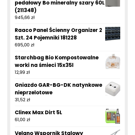
pedałowy Bo mineralny szary 60L
(211348)
945,66
zł
Raaco Panel Ścienny Organizer 2
Szt. 24 Pojemniki 181228
695,00
zł
Starchbag Bio Kompostowalne
worki na śmieci 15x35l
12,99
zł
Gniazdo GAR-BG-DK natynkowe
nieprzelotowe
31,52
zł
Clinex Max Dirt 5L
61,00
zł
Velano Wspornik Stalowy