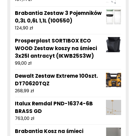
Brabantia Zestaw 3 Pojemników
0,3L 0,6L 1,1L (100550)
124,90
zł
Prosperplast SORTIBOX ECO
WOOD Zestaw koszy na śmieci
3x25l antracyt (IKWB25S3W)
99,00
zł
Dewalt Zestaw Extreme 100szt.
DT70620TQZ
268,99
zł
Italux Remdal PND-16374-6B
BRASS GD
763,00
zł
Brabantia Kosz na śmieci