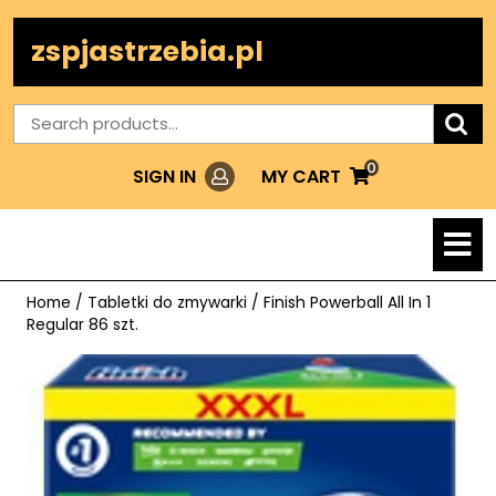
Skip
to
zspjastrzebia.pl
content
Search
for:
0
Login
MY
MY CART
SIGN IN
CART
O
M
Home
/
Tabletki do zmywarki
/ Finish Powerball All In 1
Regular 86 szt.