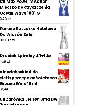
Cif Max Power 3 Action
Mleczko Do Czyszczenia
Ocean Wave 1001 G
8,78
zł
Faneco Suszarka Hotelowa
Do Włosów Zefir
383,87
zł
Druciak Spiralny A'1+1 Az
1,58
zł
Air Wick Wkład do
elektrycznego odświeżacza
Grzane Wino 19 ml
19,99
zł
Un Żarówka E14 Led Smd Dw