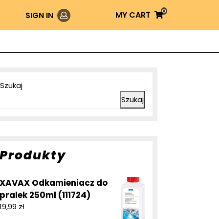
0
Login
MY
MY CART
SIGN IN
CART
Szukaj
Szukaj
Produkty
XAVAX Odkamieniacz do
pralek 250ml (111724)
19,99
zł