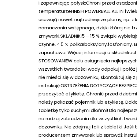
i zapewniając połysk;Chroni przed osadzani
temperaturzeFINISH POWERBALL ALL IN 1Wielo
usuwają nawet najtrudniejsze plamy, np. z k
namaczania wstępnego, dzięki której nie t
zmywarki.SKŁADNIKI5 – 15 % związki wybiela
czynne, < 5 % polikarboksylany,fosfoniany.
zapachowa. Więcej informacji o składnika
STOSOWANIEW celu osiągnięcia najlepszych
wszystkich twardości wody odpakuj i połóż 
nie mieści się w dozowniku, skontaktuj si
instrukcję.OSTRZEŻENIA DOTYCZĄCE BEZPIEC
przeczytać etykietę. Chronić przed dziećmi.
należy pokazać pojemnik lub etykietę. Dok
tabletkę tylko suchymi dłońmi! Dla najlep
na rodzaj zabrudzenia dla wszystkich twa
dozowniku. Nie zdejmuj folii z tabletki. Jeśli
producentem zmywarek lub sprawdź instrukc