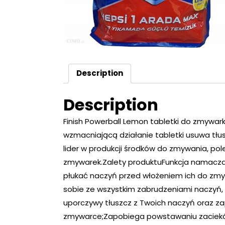
Description
Description
Finish Powerball Lemon tabletki do zmywarki 
wzmacniającą działanie tabletki usuwa tłus
lider w produkcji środków do zmywania, p
zmywarek.Zalety produktuFunkcja namaczani
płukać naczyń przed włożeniem ich do zmyw
sobie ze wszystkim zabrudzeniami naczyń, 
uporczywy tłuszcz z Twoich naczyń oraz z
zmywarce;Zapobiega powstawaniu zaciekó