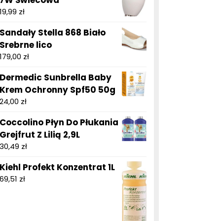
7W Świecowa
19,99
zł
Sandały Stella 868 Biało
Srebrne lico
179,00
zł
Dermedic Sunbrella Baby
Krem Ochronny Spf50 50g
24,00
zł
Coccolino Płyn Do Płukania
Grejfrut Z Lilią 2,9L
30,49
zł
Kiehl Profekt Konzentrat 1L
69,51
zł