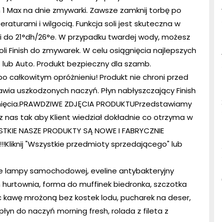
 in 1 Max na dnie zmywarki. Zawsze zamknij torbę po
aturami i wilgocią. Funkcja soli jest skuteczna w
ci do 21°dh/26°e. W przypadku twardej wody, możesz
i Finish do zmywarek. W celu osiągnięcia najlepszych
lub Auto. Produkt bezpieczny dla szamb.
po całkowitym opróżnieniu! Produkt nie chroni przed
wia uszkodzonych naczyń. Płyn nabłyszczający Finish
chnięcia.PRAWDZIWE ZDJĘCIA PRODUKTUPrzedstawiamy
 nas tak aby Klient wiedział dokładnie co otrzyma w
STKIE NASZE PRODUKTY SĄ NOWE I FABRYCZNIE
liknij "Wszystkie przedmioty sprzedającego" lub
e lampy samochodowej, eveline antybakteryjny
 hurtownia, forma do muffinek biedronka, szczotka
bić kawę mrożoną bez kostek lodu, pucharek na deser,
łyn do naczyń morning fresh, rolada z fileta z