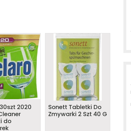
30szt 2020
Sonett Tabletki Do
Cleaner
Zmywarki 2 Szt 40 G
i do
rek