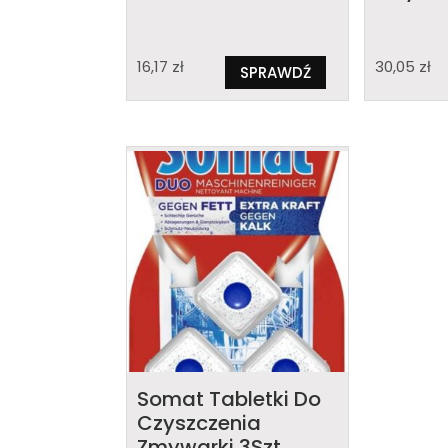
16,17
zł
30,05
zł
SPRAWDŹ
Somat Tabletki Do
Czyszczenia
Zmywarki 3Szt.