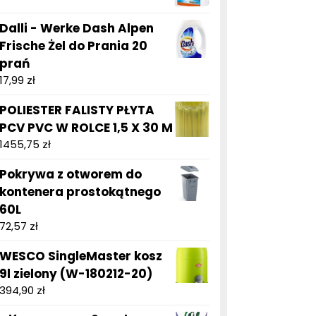
Dalli - Werke Dash Alpen
Frische Żel do Prania 20
prań
17,99
zł
POLIESTER FALISTY PŁYTA
PCV PVC W ROLCE 1,5 X 30 M
1455,75
zł
Pokrywa z otworem do
kontenera prostokątnego
60L
72,57
zł
WESCO SingleMaster kosz
9l zielony (W-180212-20)
394,90
zł