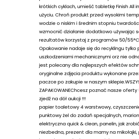
krótkich cyklach, umieść tabletkę Finish All
użyciu. Chroń produkt przed wysokimi temper
wodzie o niskim i średnim stopniu twardoś
wzmocnić działanie dodatkowo używając sol
rezultatów korzystaj z programów 50/55°C 
Opakowanie nadaje się do recyklingu tylko 
uszkodzeniami mechanicznymi orz nie odna
jest polecany dla najlepszych efektów s
oryginalne zdjęcia produktu wykonane przez
paczce po zakupie w naszym sklepie.WSZY
ZAPAKOWANEChcesz poznać nasze oferty !!!K
zjedź na dół aukcji !!!
papier toaletowy 4 warstwowy, czyszczeni
punktowy żel do zadań specjalnych, marion
elektryczna quick & clean, panelin, jak zro
niezbedna, prezent dla mamy na mikołajki, p