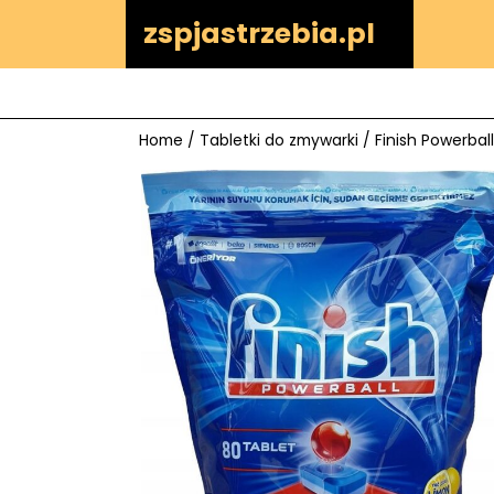
Skip
zspjastrzebia.pl
to
content
Home
/
Tabletki do zmywarki
/ Finish Powerbal