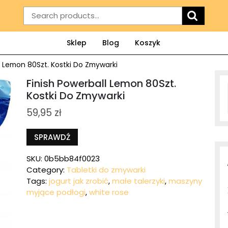
Search
for:
Sklep
Blog
Koszyk
l Lemon 80Szt. Kostki Do Zmywarki
Finish Powerball Lemon 80Szt.
Kostki Do Zmywarki
59,95
zł
SPRAWDŹ
SKU:
0b5bb84f0023
Category:
Tabletki do zmywarki
Tags:
jogurt jak zrobić
,
małe talerzyki
,
maszyny
myjące podłogi
,
white rose