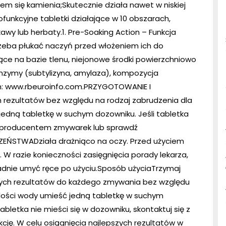
em się kamienia;Skutecznie działa nawet w niskiej
funkcyjne tabletki działające w 10 obszarach,
awy lub herbaty.1. Pre-Soaking Action – Funkcja
rzeba płukać naczyń przed włożeniem ich do
jące na bazie tlenu, niejonowe środki powierzchniowo
 Enzymy (subtylizyna, amylaza), kompozycja
ch: www.rbeuroinfo.com.PRZYGOTOWANIE I
 rezultatów bez względu na rodzaj zabrudzenia dla
jedną tabletkę w suchym dozowniku. Jeśli tabletka
ę z producentem zmywarek lub sprawdź
ZEŃSTWADziała drażniąco na oczy. Przed użyciem
 W razie konieczności zasięgnięcia porady lekarza,
ładnie umyć ręce po użyciu.Sposób użyciaTrzymaj
szych rezultatów do każdego zmywania bez względu
rdości wody umieść jedną tabletkę w suchym
 tabletka nie mieści się w dozowniku, skontaktuj się z
ję. W celu osiągnięcia najlepszych rezultatów w