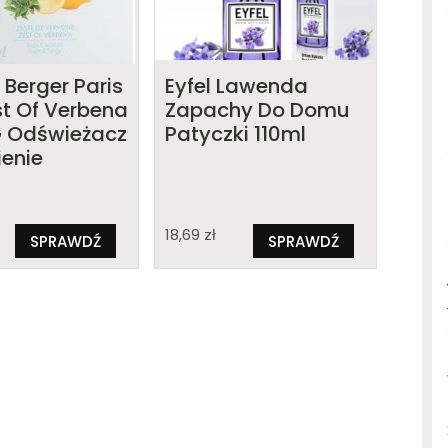
Berger Paris
Eyfel Lawenda
st Of Verbena
Zapachy Do Domu
 G Odświeżacz
Patyczki 110ml
ienie
18,69
zł
SPRAWDŹ
SPRAWDŹ