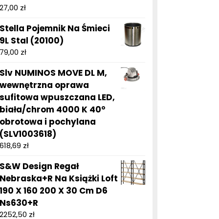
27,00
zł
Stella Pojemnik Na Śmieci
9L Stal (20100)
79,00
zł
Slv NUMINOS MOVE DL M,
wewnętrzna oprawa
sufitowa wpuszczana LED,
biała/chrom 4000 K 40°
obrotowa i pochylana
(SLV1003618)
618,69
zł
S&W Design Regał
Nebraska+R Na Książki Loft
190 X 160 200 X 30 Cm D6
Ns630+R
2252,50
zł