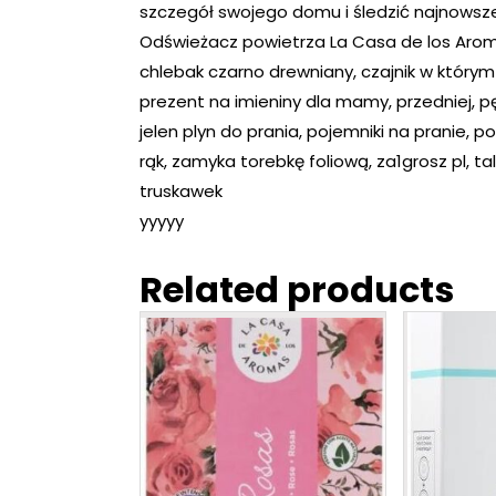
szczegół swojego domu i śledzić najnowsze 
Odświeżacz powietrza La Casa de los Aroma
chlebak czarno drewniany, czajnik w którym
prezent na imieniny dla mamy, przedniej, pę
jelen plyn do prania, pojemniki na pranie, 
rąk, zamyka torebkę foliową, za1grosz pl, ta
truskawek
yyyyy
Related products