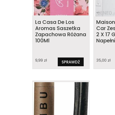
La Casa De Los
Maison 
Aromas Saszetka
Car Ze
Zapachowa Różana
2 X 17
100Ml
Napełn
9,99
zł
35,00
zł
SPRAWDŹ