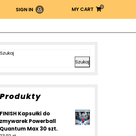
0
Login
MY
MY CART
SIGN IN
CART
Szukaj
Szukaj
Produkty
FINISH Kapsułki do
zmywarek Powerball
Quantum Max 30 szt.
23,92
zł