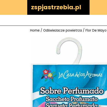
Skip
zspjastrzebia.pl
to
content
Home
/
Odświeżacze powietrza
/ Flor De Mayo