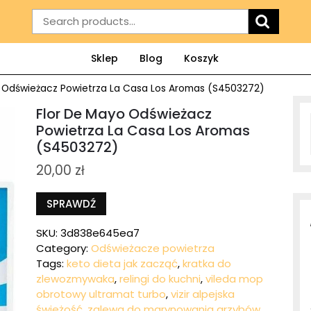
Search
for:
Sklep
Blog
Koszyk
 Odświeżacz Powietrza La Casa Los Aromas (S4503272)
Flor De Mayo Odświeżacz
Powietrza La Casa Los Aromas
(S4503272)
20,00
zł
SPRAWDŹ
SKU:
3d838e645ea7
Category:
Odświeżacze powietrza
Tags:
keto dieta jak zacząć
,
kratka do
zlewozmywaka
,
relingi do kuchni
,
vileda mop
obrotowy ultramat turbo
,
vizir alpejska
świeżość
,
zalewa do marynowania grzybów