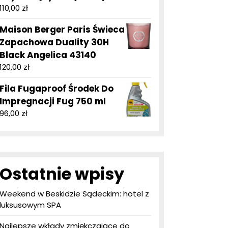
110,00
zł
Maison Berger Paris Świeca
Zapachowa Duality 30H
Black Angelica 43140
120,00
zł
Fila Fugaproof Środek Do
Impregnacji Fug 750 ml
96,00
zł
Ostatnie wpisy
Weekend w Beskidzie Sądeckim: hotel z
luksusowym SPA
Najlepsze wkłady zmiękczające do