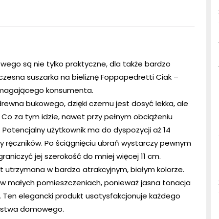
go są nie tylko praktyczne, dla także bardzo
czesna suszarka na bieliznę Foppapedretti Ciak –
wymagającego konsumenta.
ewna bukowego, dzięki czemu jest dosyć lekka, ale
. Co za tym idzie, nawet przy pełnym obciążeniu
. Potencjalny użytkownik ma do dyspozycji aż 14
zy ręczników. Po ściągnięciu ubrań wystarczy pewnym
niczyć jej szerokość do mniej więcej 11 cm.
st utrzymana w bardzo atrakcyjnym, białym kolorze.
ę w małych pomieszczeniach, ponieważ jasna tonacja
ć. Ten elegancki produkt usatysfakcjonuje każdego
arstwa domowego.