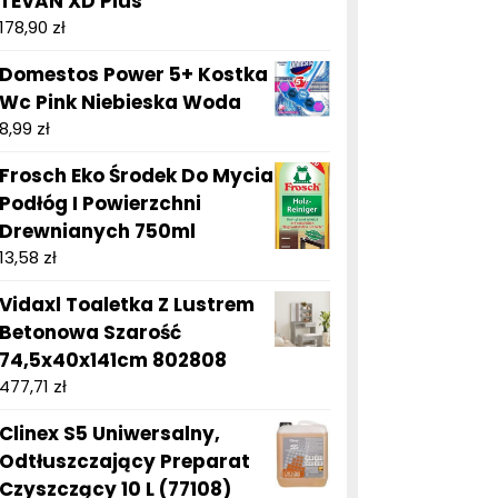
TEVAN XD Plus
178,90
zł
Domestos Power 5+ Kostka
Wc Pink Niebieska Woda
8,99
zł
Frosch Eko Środek Do Mycia
Podłóg I Powierzchni
Drewnianych 750ml
13,58
zł
Vidaxl Toaletka Z Lustrem
Betonowa Szarość
74,5x40x141cm 802808
477,71
zł
Clinex S5 Uniwersalny,
Odtłuszczający Preparat
Czyszczący 10 L (77108)