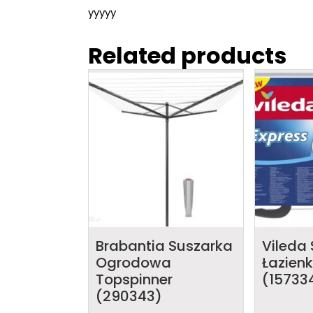
yyyyy
Related products
Brabantia Suszarka
Vileda
Ogrodowa
Łazien
Topspinner
(15733
(290343)