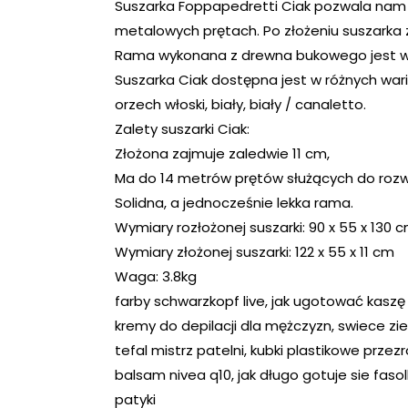
Suszarka Foppapedretti Ciak pozwala nam 
metalowych prętach. Po złożeniu suszarka z
Rama wykonana z drewna bukowego jest wy
Suszarka Ciak dostępna jest w różnych waria
orzech włoski, biały, biały / canaletto.
Zalety suszarki Ciak:
Złożona zajmuje zaledwie 11 cm,
Ma do 14 metrów prętów służących do rozw
Solidna, a jednocześnie lekka rama.
Wymiary rozłożonej suszarki: 90 x 55 x 130 
Wymiary złożonej suszarki: 122 x 55 x 11 cm
Waga: 3.8kg
farby schwarzkopf live, jak ugotować kaszę
kremy do depilacji dla mężczyzn, swiece zi
tefal mistrz patelni, kubki plastikowe przez
balsam nivea q10, jak długo gotuje sie f
patyki