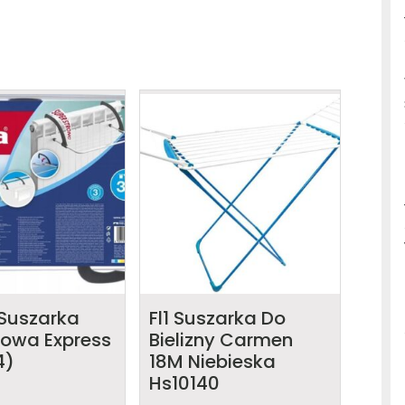
 Suszarka
Fl1 Suszarka Do
kowa Express
Bielizny Carmen
4)
18M Niebieska
Hs10140