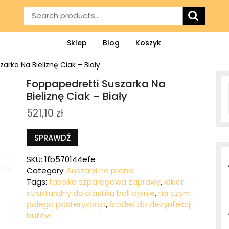
Search
for:
Sklep
Blog
Koszyk
arka Na Bieliznę Ciak – Biały
Foppapedretti Suszarka Na
Bieliznę Ciak – Biały
521,10
zł
SPRAWDŹ
SKU:
1fb570144efe
Category:
Suszarki na pranie
Tags:
fasolka szparagowa zaprawy
,
lakier
strukturalny do plastiku boll opinie
,
na czym
polega pasteryzacja
,
środek do dezynfekcji
butów