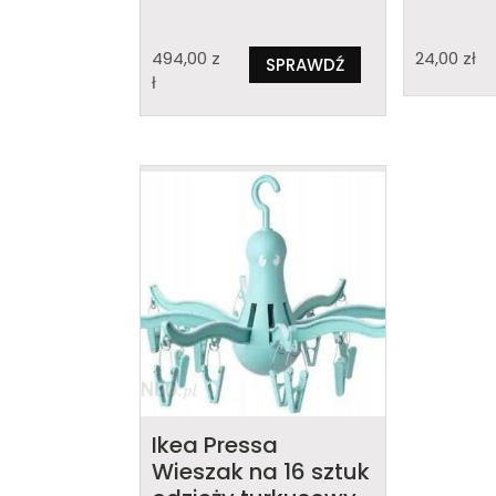
494,00
z
24,00
zł
SPRAWDŹ
ł
Ikea Pressa
Wieszak na 16 sztuk