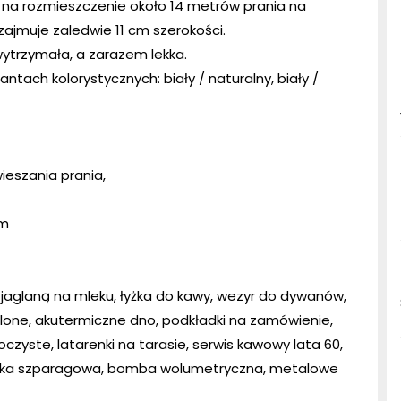
na rozmieszczenie około 14 metrów prania na
ajmuje zaledwie 11 cm szerokości.
trzymała, a zarazem lekka.
ntach kolorystycznych: biały / naturalny, biały /
ieszania prania,
cm
 jaglaną na mleku, łyżka do kawy, wezyr do dywanów,
elone, akutermiczne dno, podkładki na zamówienie,
roczyste, latarenki na tarasie, serwis kawowy lata 60,
asolka szparagowa, bomba wolumetryczna, metalowe