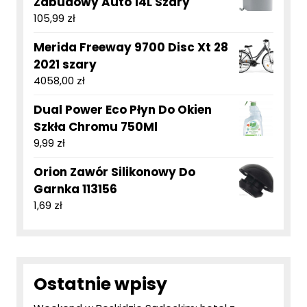
Zabudowy Auto 14L Szary
105,99
zł
Merida Freeway 9700 Disc Xt 28
2021 szary
4058,00
zł
Dual Power Eco Płyn Do Okien
Szkła Chromu 750Ml
9,99
zł
Orion Zawór Silikonowy Do
Garnka 113156
1,69
zł
Ostatnie wpisy