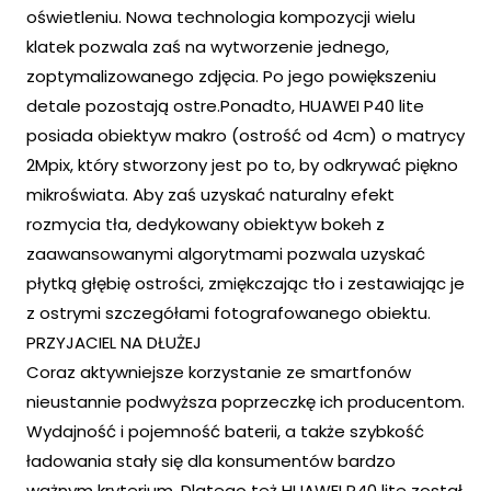
oświetleniu. Nowa technologia kompozycji wielu
klatek pozwala zaś na wytworzenie jednego,
zoptymalizowanego zdjęcia. Po jego powiększeniu
detale pozostają ostre.Ponadto, HUAWEI P40 lite
posiada obiektyw makro (ostrość od 4cm) o matrycy
2Mpix, który stworzony jest po to, by odkrywać piękno
mikroświata. Aby zaś uzyskać naturalny efekt
rozmycia tła, dedykowany obiektyw bokeh z
zaawansowanymi algorytmami pozwala uzyskać
płytką głębię ostrości, zmiękczając tło i zestawiając je
z ostrymi szczegółami fotografowanego obiektu.
PRZYJACIEL NA DŁUŻEJ
Coraz aktywniejsze korzystanie ze smartfonów
nieustannie podwyższa poprzeczkę ich producentom.
Wydajność i pojemność baterii, a także szybkość
ładowania stały się dla konsumentów bardzo
ważnym kryterium. Dlatego też HUAWEI P40 lite został