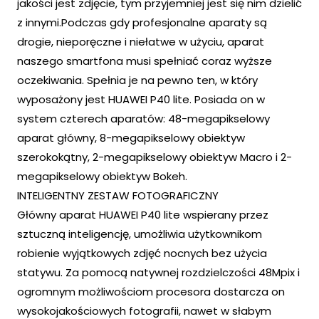
jakości jest zdjęcie, tym przyjemniej jest się nim dzielić
z innymi.Podczas gdy profesjonalne aparaty są
drogie, nieporęczne i niełatwe w użyciu, aparat
naszego smartfona musi spełniać coraz wyższe
oczekiwania. Spełnia je na pewno ten, w który
wyposażony jest HUAWEI P40 lite. Posiada on w
system czterech aparatów: 48-megapikselowy
aparat główny, 8-megapikselowy obiektyw
szerokokątny, 2-megapikselowy obiektyw Macro i 2-
megapikselowy obiektyw Bokeh.
INTELIGENTNY ZESTAW FOTOGRAFICZNY
Główny aparat HUAWEI P40 lite wspierany przez
sztuczną inteligencję, umożliwia użytkownikom
robienie wyjątkowych zdjęć nocnych bez użycia
statywu. Za pomocą natywnej rozdzielczości 48Mpix i
ogromnym możliwościom procesora dostarcza on
wysokojakościowych fotografii, nawet w słabym