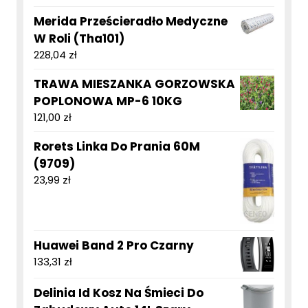
Merida Prześcieradło Medyczne
W Roli (Tha101)
228,04
zł
TRAWA MIESZANKA GORZOWSKA
POPLONOWA MP-6 10KG
121,00
zł
Rorets Linka Do Prania 60M
(9709)
23,99
zł
Huawei Band 2 Pro Czarny
133,31
zł
Delinia Id Kosz Na Śmieci Do