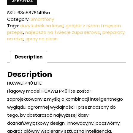
SPRAWDŹ
SKU:
63c5878f495a
Category:
Smartfony
Tags:
duży kubek na kawę
,
gołąbki z ryżem i mięsem
przepis
,
najlepsza na świecie zupa serowa
,
preparaty
na rdzę
,
spray na plesn
Description
Description
HUAWEI P40 LITE
Flagowy model HUAWEI P40 lite został
zaprojektowany z myślą o kombinacji inteligentnego
wyglądu, ogromnej wydajności i przeznaczony do
tego, by dostarczać najwyższej klasy
doznań.Wyjątkowy design, innowacyjny, poczwórny
aparat główny wspierany sztuczną inteligencją,