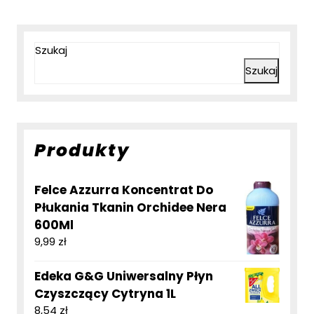
Szukaj
Szukaj
Produkty
Felce Azzurra Koncentrat Do
Płukania Tkanin Orchidee Nera
600Ml
9,99
zł
Edeka G&G Uniwersalny Płyn
Czyszczący Cytryna 1L
8,54
zł