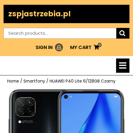
Skip
to
zspjastrzebia.pl
content
Search
for:
0
Login
MY
MY CART
SIGN IN
CART
O
M
Home
/
Smartfony
/ HUAWEI P40 Lite 6/128GB Czarny