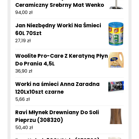
Ceramiczny Srebrny Mat Wenko
94,00
zł
Jan Niezbędny Worki Na Śmieci
60L 70Szt
27,19
zł
Woolite Pro-Care Z Keratyną Płyn
Do Prania 4,5L
36,90
zł
Worki na śmieci Anna Zaradna
120Lx10szt czarne
5,66
zł
Ravi Młynek Drewniany Do Soli
Pieprzu (308320)
50,40
zł