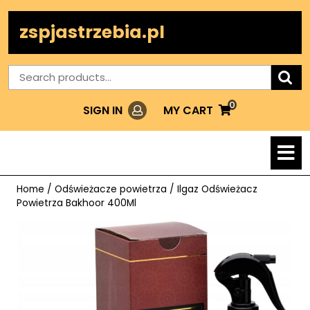
Skip
to
zspjastrzebia.pl
content
Search
for:
0
Login
MY
MY CART
SIGN IN
CART
O
M
Home
/
Odświeżacze powietrza
/ Ilgaz Odświeżacz
Powietrza Bakhoor 400Ml