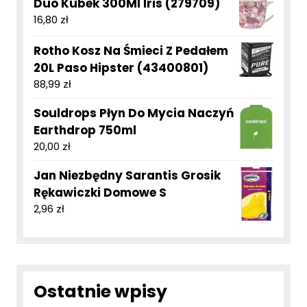
Duo Kubek 300Ml Iris (279709)
16,80
zł
Rotho Kosz Na Śmieci Z Pedałem
20L Paso Hipster (43400801)
88,99
zł
Souldrops Płyn Do Mycia Naczyń
Earthdrop 750ml
20,00
zł
Jan Niezbędny Sarantis Grosik
Rękawiczki Domowe S
2,96
zł
Ostatnie wpisy