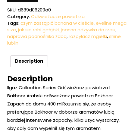
SKU:
d689d06209a0
Category:
Odświeżacze powietrza
Tags:
czym zastąpić banana w cieście
,
eveline mega
size
,
jak sie robi gołąbki
,
joanna odzywka do rzes
,
naprawa podnośnika żaba
,
rozpylacz mgiełki
,
shine
lublin
Description
Description
Ilgaz Collection Series Odświeżacz powietrza l
Bakhoor Arabski odświeżacz powietrza Bokhoor
Zapach do domu 400 mlRozumie się, że osoby
preferujące Bakhoor w doborze aromatów lubią
bardziej intensywne zapachy, kilka uzyc wystarczy,
aby cały dom wypełnił się tym aromatem.