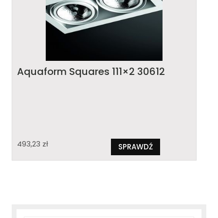
Aquaform Squares 111×2 30612
493,23
zł
SPRAWDŹ