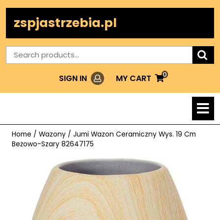
Skip
to
zspjastrzebia.pl
content
Search
for:
0
Login
MY
MY CART
SIGN IN
CART
O
M
Home
/
Wazony
/ Jumi Wazon Ceramiczny Wys. 19 Cm
Beżowo-Szary 82647175