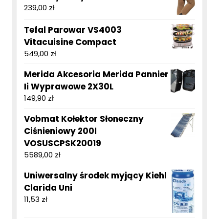
239,00
zł
Tefal Parowar VS4003
Vitacuisine Compact
549,00
zł
Merida Akcesoria Merida Pannier
Ii Wyprawowe 2X30L
149,90
zł
Vobmat Kołektor Słoneczny
Ciśnieniowy 200l
VOSUSCPSK20019
5589,00
zł
Uniwersalny środek myjący Kiehl
Clarida Uni
11,53
zł