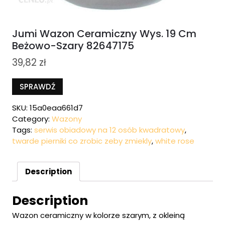
Jumi Wazon Ceramiczny Wys. 19 Cm
Beżowo-Szary 82647175
39,82
zł
SPRAWDŹ
SKU:
15a0eaa661d7
Category:
Wazony
Tags:
serwis obiadowy na 12 osób kwadratowy
,
twarde pierniki co zrobic zeby zmiekly
,
white rose
Description
Description
Wazon ceramiczny w kolorze szarym, z okleiną