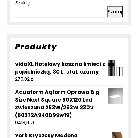
Szukaj
Szukaj
Produkty
vidaXL Hotelowy kosz na śmieci z
popielniczką, 30 L, stal, czarny
275,82
zł
Aquaform Aqform Oprawa Big
Size Next Square 90X120 Led
Zwieszana 253W/263W 230V
(50272A940D9Sw19)
9418,11
zł
York Bryczesy Madena