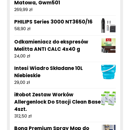
Matowa, Gwm501
269,99
zł
PHILIPS Series 3000 NT3650/16
58,90
zł
Odkamieniacz do ekspresów
Melitta ANTI CALC 4x40 g
24,00
zł
Intesi Wiadro Składane 10L
Niebieskie
29,00
zł
iRobot Zestaw Worków
Allergenlock Do Stacji Clean Base
4szt.
312,50
zł
Bona Premium Spray Mop do