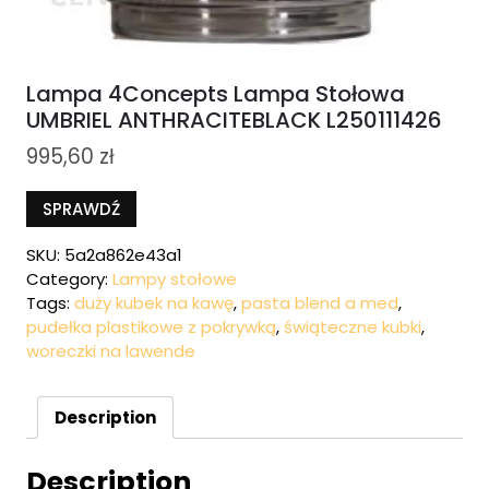
Lampa 4Concepts Lampa Stołowa
UMBRIEL ANTHRACITEBLACK L250111426
995,60
zł
SPRAWDŹ
SKU:
5a2a862e43a1
Category:
Lampy stołowe
Tags:
duży kubek na kawę
,
pasta blend a med
,
pudełka plastikowe z pokrywką
,
świąteczne kubki
,
woreczki na lawende
Description
Description