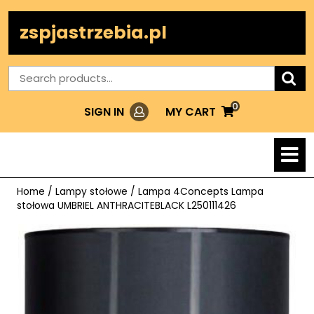
Skip
to
zspjastrzebia.pl
content
Search
for:
0
Login
MY
MY CART
SIGN IN
CART
O
M
Home
/
Lampy stołowe
/ Lampa 4Concepts Lampa
stołowa UMBRIEL ANTHRACITEBLACK L250111426