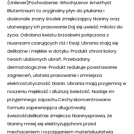
(Unilever)Pochodzenie: WłochyLenor Amethyst
Blütentraum to oryginalny płyn do płukania i
doskonale znany środek zmiękczający tkaniny oraz
ułatwiający ich prasowanie.Daj się uwieść miłości do
życia. Odrobina kwiatu brzoskwini połączona z
niuansami czarujących róż i frezji. Ubrania stają się
delikatne i miękkie w dotyku. Produkt chroni kolory
twoich ulubionych ubrań. Przebadany
dermatologicznie. Produkt redukuje powstawanie
zagnieceń, ułatwia prasowanie i zmniejsza
elektrostatyczność tkanin. Ubrania mają przyjemną w
noszeniu miękkość i dłuższą świeżość. Nadaje im
przyjemnego zapachu.Cechy:skoncentrowana
formuła zapewniająca długotrwałą
świeżośćdelikatnie zmiękcza tkaninysprawia, że
tkaniny mniej się elektryzująchroni przed
mechaceniem i rozciąganiem materiałuułatwia