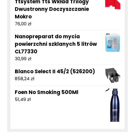
Ttsystem Tts Wkład Trilogy
Dwustronny Doczyszczanie
Mokro
76,00
zł
Nanopreparat do mycia
powierzchni szklanych 5 litrów
CL77330
30,99
zł
Blanco Select II 45/2 (526200)
858,24
zł
Foen No Smoking 500Ml
51,49
zł