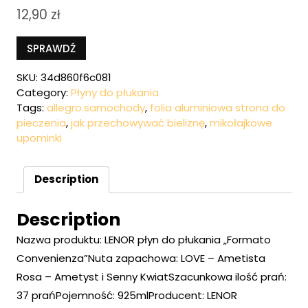
12,90
zł
SPRAWDŹ
SKU:
34d860f6c081
Category:
Płyny do płukania
Tags:
allegro.samochody
,
folia aluminiowa strona do
pieczenia
,
jak przechowywać bieliznę
,
mikołajkowe
upominki
Description
Description
Nazwa produktu: LENOR płyn do płukania „Formato
Convenienza”Nuta zapachowa: LOVE – Ametista
Rosa – Ametyst i Senny KwiatSzacunkowa ilość prań:
37 prańPojemność: 925mlProducent: LENOR