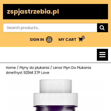
Skip
to
zspjastrzebia.pl
content
Search
for:
0
Login
MY
MY CART
SIGN IN
CART
O
M
Home
/
Płyny do płukania
/ Lenor Płyn Do Płukania
Amethyst 925Ml 37P Love