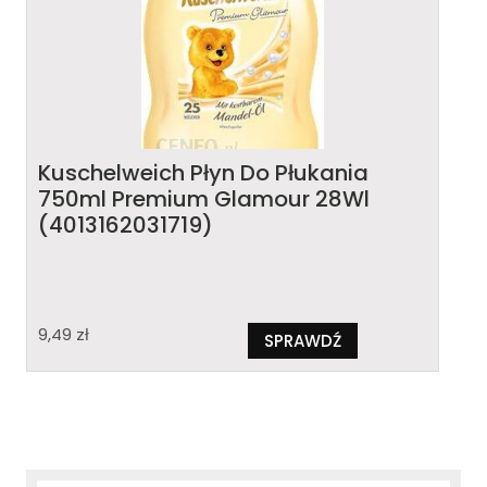
Kuschelweich Płyn Do Płukania
750ml Premium Glamour 28Wl
(4013162031719)
9,49
zł
SPRAWDŹ