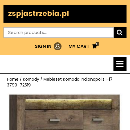
Skip
to
zspjastrzebia.pl
content
Search
for:
0
Login
MY
MY CART
SIGN IN
CART
O
M
Home
/
Komody
/ Meblezet Komoda Indianapolis I-17
3799_72519