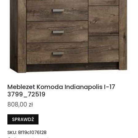
Meblezet Komoda Indianapolis I-17
3799_72519
808,00
zł
SPRAWDŹ
SKU:
8f19c1076128