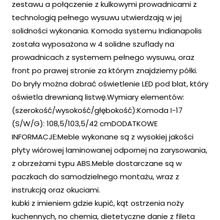
zestawu a połączenie z kulkowymi prowadnicami z
technologią pełnego wysuwu utwierdzają w jej
solidności wykonania. Komoda systemu Indianapolis
została wyposażona w 4 solidne szuflady na
prowadnicach z systemem pełnego wysuwu, oraz
front po prawej stronie za którym znajdziemy półki.
Do bryły można dobrać oświetlenie LED pod blat, który
oświetla drewnianą listwę.Wymiary elementów:
(szerokość/wysokość/głębokość):Komoda I-17
(S/W/G): 108,5/103,5/42 cmDODATKOWE
INFORMACJE:Meble wykonane są z wysokiej jakości
płyty wiórowej laminowanej odpornej na zarysowania,
z obrzeżami typu ABS.Meble dostarczane są w
paczkach do samodzielnego montażu, wraz z
instrukcją oraz okuciami.
kubki z imieniem gdzie kupić, kąt ostrzenia noży
kuchennych, no chemia, dietetyczne danie z fileta