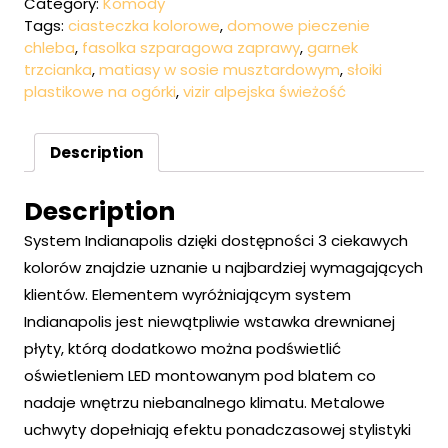
Category:
Komody
Tags:
ciasteczka kolorowe
,
domowe pieczenie
chleba
,
fasolka szparagowa zaprawy
,
garnek
trzcianka
,
matiasy w sosie musztardowym
,
słoiki
plastikowe na ogórki
,
vizir alpejska świeżość
Description
Description
System Indianapolis dzięki dostępności 3 ciekawych
kolorów znajdzie uznanie u najbardziej wymagających
klientów. Elementem wyróżniającym system
Indianapolis jest niewątpliwie wstawka drewnianej
płyty, którą dodatkowo można podświetlić
oświetleniem LED montowanym pod blatem co
nadaje wnętrzu niebanalnego klimatu. Metalowe
uchwyty dopełniają efektu ponadczasowej stylistyki