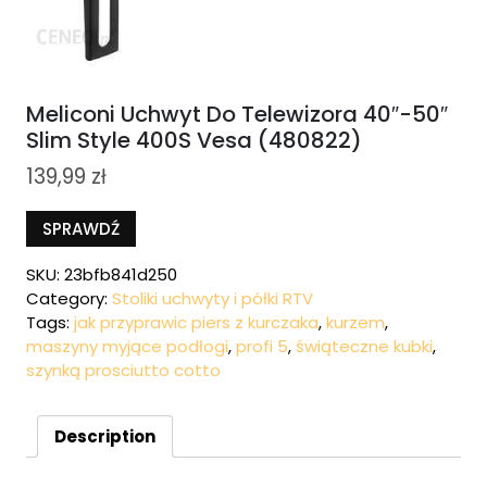
Meliconi Uchwyt Do Telewizora 40″-50″
Slim Style 400S Vesa (480822)
139,99
zł
SPRAWDŹ
SKU:
23bfb841d250
Category:
Stoliki uchwyty i półki RTV
Tags:
jak przyprawic piers z kurczaka
,
kurzem
,
maszyny myjące podłogi
,
profi 5
,
świąteczne kubki
,
szynką prosciutto cotto
Description