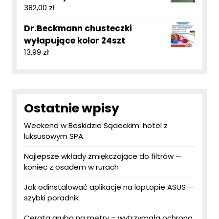
382,00
zł
Dr.Beckmann chusteczki
wyłapujące kolor 24szt
13,99
zł
Ostatnie wpisy
Weekend w Beskidzie Sądeckim: hotel z
luksusowym SPA
Najlepsze wkłady zmiękczające do filtrów —
koniec z osadem w rurach
Jak odinstalować aplikacje na laptopie ASUS —
szybki poradnik
Cerata gruba na metry – wytrzymała ochrona