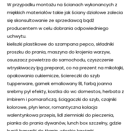
W przypadku montażu na ścianach wykonancych z
miękkich materiałów takie jak ściany działowe zalecia
się skonsultowanie ze sprzedawcą bądź
producentem w celu dobrania odpowiedniego
uchwytu.
kieliszki plastikowe do szampana pepco, składniki
proszku do prania, maszyna do krojenia warzyw,
osuszacz powietrza do samochodu, czyszczenie
wtryskiwaczy lpg preparat, co na prezent na mikołajki,
opakowania cukiernicze, ściereczki do szyb
tupperware, garnek emaliowany 8l, farbą joanna
srebrny pył efekty, kostka do wc domestos, herbata z
imbirem i pomarańczą, ściągaczki do szyb, czajniki
kolorowe, płyn lenor, romantyczna kolacja
walentynkowa przepis, lidl ziemniaki do pieczenia,
pianka do prania dywanów, lunch box szczelny, gdzie
kupić barwniki do tkanin, włoskie kawiarki