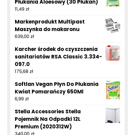
Płukania Aloesowy (30 Płukań)
11,49
zł
Markenprodukt Multipast
Maszynka do makaronu
639,00
zł
Karcher środek do czyszczenia
sanitariatów RSA Classic 3.334-
097.0
175,68
zł
Softlan Vegan Płyn Do Płukania
Kwiat Pomarańczy 650Ml
6,99
zł
Stella Accessories Stella
Pojemnik Na Odpadki 12L
Premium (2020312W)
340,00
zł