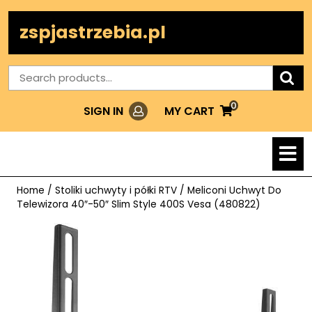
Skip
to
zspjastrzebia.pl
content
Search
for:
0
Login
MY
MY CART
SIGN IN
CART
O
M
Home
/
Stoliki uchwyty i półki RTV
/ Meliconi Uchwyt Do
Telewizora 40″-50″ Slim Style 400S Vesa (480822)