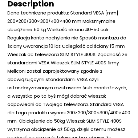
Description
Dane techniczne produktu: Standard VESA [mm]
200×200/300×300/400×400 mm Maksmymalne
obciążenie 50 kg Wielkość ekranu 40-50 cali
Regulacja konta nachylenia nie Sposób montażu do
ściany Gwarancja 10 lat Odległość od ściany 15 mm
Wieszak do telewizora SLIM STYLE 400S: Zgodność ze
standardami VESA Wieszak SLIM STYLE 400S firmy
Meliconi został zaprojektowany zgodnie z
obowiązującymi standardami VESA czyli
ustandaryzowanym rozstawiem śrub montażowych,
a wszystko po to byś mógł dobrać wieszak
odpowiedni do Twojego telewizora. Standard VESA
dla tego produktu wynosi 200×200/300×300/400×400
mm. Obiciążenie do 50kg Wieszak SLIM STYLE 400S
wytrzyma obciążenie aż 50kg, dzięki czemu możesz
powiesić na nim swój telewizor bez obawy, że