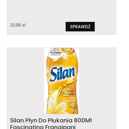
20,98
zł
SPRAWDŹ
Silan Płyn Do Płukania 800Ml
Fascinating Frangipani