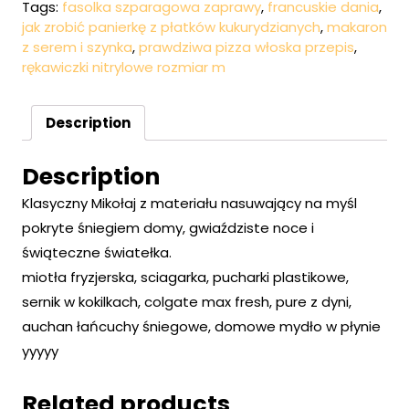
Tags:
fasolka szparagowa zaprawy
,
francuskie dania
,
jak zrobić panierkę z płatków kukurydzianych
,
makaron
z serem i szynka
,
prawdziwa pizza włoska przepis
,
rękawiczki nitrylowe rozmiar m
Description
Description
Klasyczny Mikołaj z materiału nasuwający na myśl
pokryte śniegiem domy, gwiaździste noce i
świąteczne światełka.
miotła fryzjerska, sciagarka, pucharki plastikowe,
sernik w kokilkach, colgate max fresh, pure z dyni,
auchan łańcuchy śniegowe, domowe mydło w płynie
yyyyy
Related products