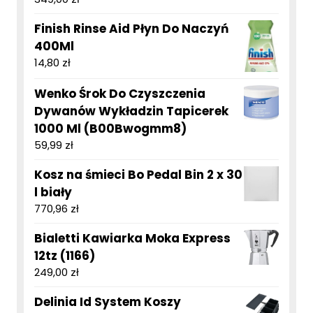
Finish Rinse Aid Płyn Do Naczyń
400Ml
14,80
zł
Wenko Śrok Do Czyszczenia
Dywanów Wykładzin Tapicerek
1000 Ml (B00Bwogmm8)
59,99
zł
Kosz na śmieci Bo Pedal Bin 2 x 30
l biały
770,96
zł
Bialetti Kawiarka Moka Express
12tz (1166)
249,00
zł
Delinia Id System Koszy