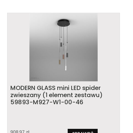
MODERN GLASS mini LED spider
zwieszany (1 element zestawu)
59893-M927-W1-00-46
908,97
zł