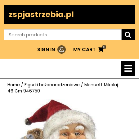
Skip
to
zspjastrzebia.pl
content
Search
for:
0
Login
MY
MY CART
SIGN IN
CART
O
M
Home
/
Figurki bożonarodzeniowe
/ Menuett Mikolaj
46 Cm 946750