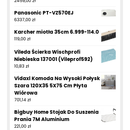
2459,00
zł
Panasonic PT-VZ570EJ
6337,00
zł
Karcher miotła 35cm 6.999-114.0
119,00
zł
Vileda Ścierka Wischprofi
Niebieska 137001 (Vileprof592)
10,83
zł
Vidaxl Komoda Na Wysoki Połysk
Szara 120X35 5X75 Cm Płyta
Wiórowa
701,14
zł
Bigbuy Home Stojak Do Suszenia
Prania 7M Aluminium
221,00
zł