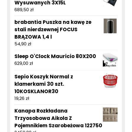
Wysuwanych 3X15L
689,50
zł
brabantia Puszka na kawę ze
stali nierdzewnej FOCUS
BRĄZOWA 1,4 l
54,90
zł
Sleep O'Clock Mauricio 80X200
629,00
zł
Sepio Koszyk Normal z
klamerkami 30 szt.
10KOSKLANOR30
19,26
zł
Kanapa Rozkładana
Trzyosobowa Aikola Z
Pojemnikiem Szarobeżowa 122750