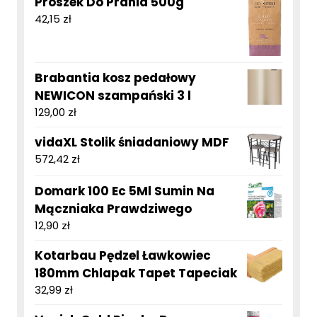
Proszek Do Prania 500g
42,15
zł
Brabantia kosz pedałowy
NEWICON szampański 3 l
129,00
zł
vidaXL Stolik śniadaniowy MDF
572,42
zł
Domark 100 Ec 5Ml Sumin Na
Mączniaka Prawdziwego
12,90
zł
Kotarbau Pędzel Ławkowiec
180mm Chlapak Tapet Tapeciak
32,99
zł