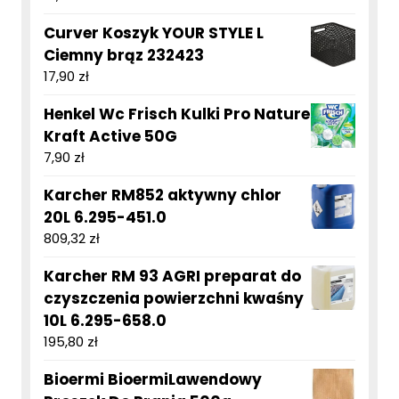
Curver Koszyk YOUR STYLE L
Ciemny brąz 232423
17,90
zł
Henkel Wc Frisch Kulki Pro Nature
Kraft Active 50G
7,90
zł
Karcher RM852 aktywny chlor
20L 6.295-451.0
809,32
zł
Karcher RM 93 AGRI preparat do
czyszczenia powierzchni kwaśny
10L 6.295-658.0
195,80
zł
Bioermi BioermiLawendowy