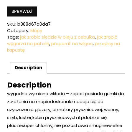
SPRAWDŹ
SKU:
b388d67a0da7
Category:
Mopy
Tags:
jak zrobic sledzie w oleju z cebulka
,
jak zrobić
węgorza na patelni
,
preparat na wilgoc
,
przepisy na
kapustę
Description
Description
wygodna wymiana wkładu – zapas posiada gumki do
założenia na mopiedoskonale nadaje się do
czyszczenia glazury, armatury prysznicowej, wanny,
szyb, luster,kabin prysznicowych itpdobrze się
płuczesuper chłonny, nie pozostawia smugniewielkie