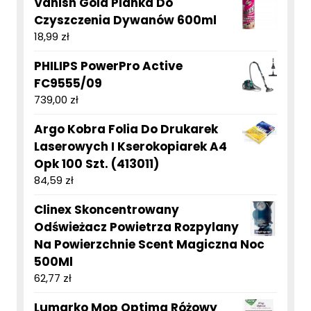
Vanish Gold Pianka Do
Czyszczenia Dywanów 600ml
18,99
zł
PHILIPS PowerPro Active
FC9555/09
739,00
zł
Argo Kobra Folia Do Drukarek
Laserowych I Kserokopiarek A4
Opk 100 Szt. (413011)
84,59
zł
Clinex Skoncentrowany
Odświeżacz Powietrza Rozpylany
Na Powierzchnie Scent Magiczna Noc
500Ml
62,77
zł
Lumarko Mop Optima Różowy