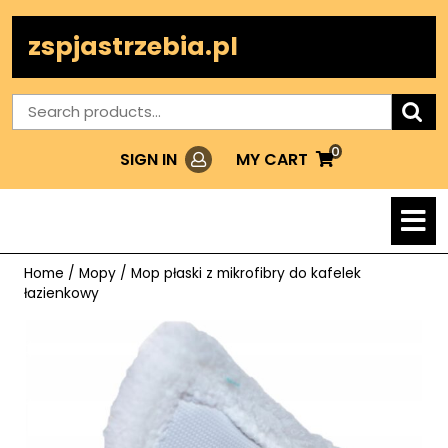
Skip
to
zspjastrzebia.pl
content
Search
for:
0
Login
MY
MY CART
SIGN IN
CART
O
M
Home
/
Mopy
/ Mop płaski z mikrofibry do kafelek
łazienkowy