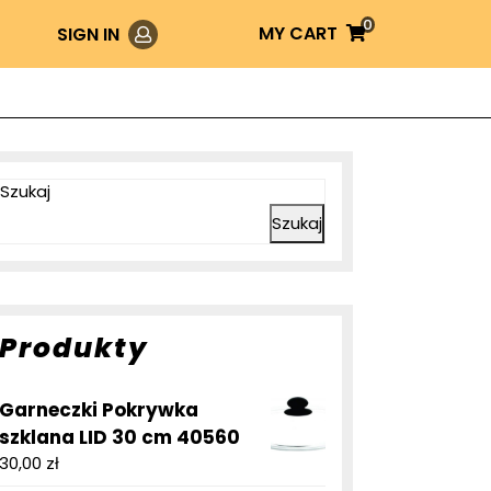
0
Login
MY
MY CART
SIGN IN
CART
Szukaj
Szukaj
Produkty
Garneczki Pokrywka
szklana LID 30 cm 40560
30,00
zł