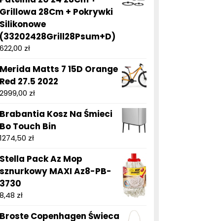
Grillowa 28Cm + Pokrywki
Silikonowe
(33202428Grill28Psum+D)
622,00
zł
Merida Matts 7 15D Orange
Red 27.5 2022
2999,00
zł
Brabantia Kosz Na Śmieci
Bo Touch Bin
1274,50
zł
Stella Pack Az Mop
sznurkowy MAXI Az8-PB-
3730
8,48
zł
Broste Copenhagen Świeca