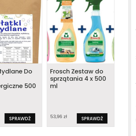
 Mydlane Do
Frosch Zestaw do
sprzątania 4 x 500
ergiczne 500
ml
53,96
zł
SPRAWDŹ
SPRAWDŹ