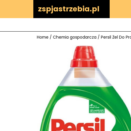
Skip
zspjastrzebia.pl
to
content
Home
/
Chemia gospodarcza
/ Persil Żel Do Pr