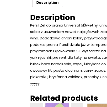
Description
Description
Persil Żel do prania Universal 5lŚwietny, uni
sobie z usuwaniem nawet najcięższych zabru
wina. Dodatkowo chroni kolory przywracaj
podczas prania. Persil działa już w tempera
programach.Opakowanie 5 L wystarcza na 
york ręczniki, prezent dla taty na świeta, 
kubek boże narodzenie, expel, lubrykant co t
owocowy fit, pasta aluchrom, carex zapas, 
piekarniku, brytfanna valdinox, przepisy z
yyyyy
Related products