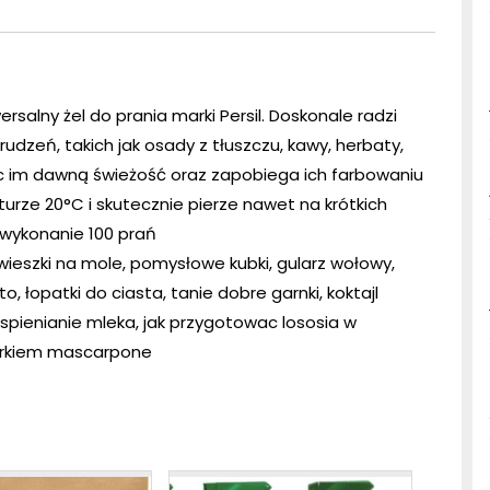
wersalny żel do prania marki Persil. Doskonale radzi
dzeń, takich jak osady z tłuszczu, kawy, herbaty,
ąc im dawną świeżość oraz zapobiega ich farbowaniu
turze 20°C i skutecznie pierze nawet na krótkich
wykonanie 100 prań
zawieszki na mole, pomysłowe kubki, gularz wołowy,
o, łopatki do ciasta, tanie dobre garnki, koktajl
spienianie mleka, jak przygotowac lososia w
 serkiem mascarpone