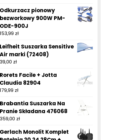
Odkurzacz pionowy
bezworkowy 900W PM-
ODE-900J
153,99
zł
Leifheit Suszarka Sensitive
Air marki (72408)
39,00
zł
Rorets Facile + Jotta
Claudia 82904
179,99
zł
Brabantia Suszarka Na
Pranie Składana 476068
359,00
zł
Gerlach Monolit Komplet
Patelnia 20 24 28Cm +