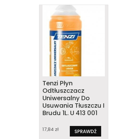
Tenzi Płyn
Odtłuszczacz
Uniwersalny Do
Usuwania Tłuszczu I
Brudu 1L. U 413 001
17,84
zł
SPRAWDŹ