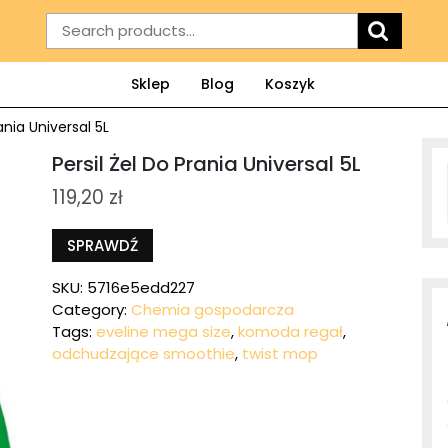
Search
for:
Sklep
Blog
Koszyk
ania Universal 5L
Persil Żel Do Prania Universal 5L
119,20
zł
SPRAWDŹ
SKU:
5716e5edd227
Category:
Chemia gospodarcza
Tags:
eveline mega size
,
komoda regał
,
odchudzające smoothie
,
twist mop