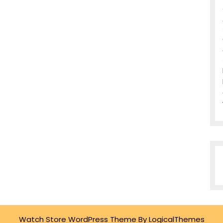
Watch Store WordPress Theme
By LogicalThemes