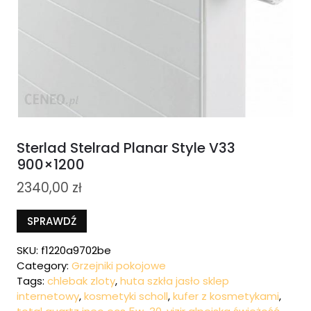
Sterlad Stelrad Planar Style V33
900×1200
2340,00
zł
SPRAWDŹ
SKU:
f1220a9702be
Category:
Grzejniki pokojowe
Tags:
chlebak zloty
,
huta szkła jasło sklep
internetowy
,
kosmetyki scholl
,
kufer z kosmetykami
,