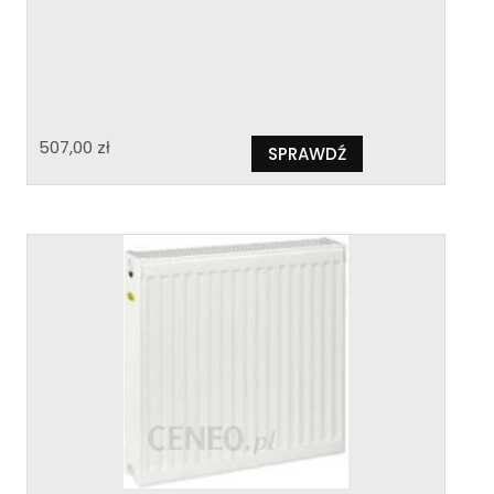
507,00
zł
SPRAWDŹ