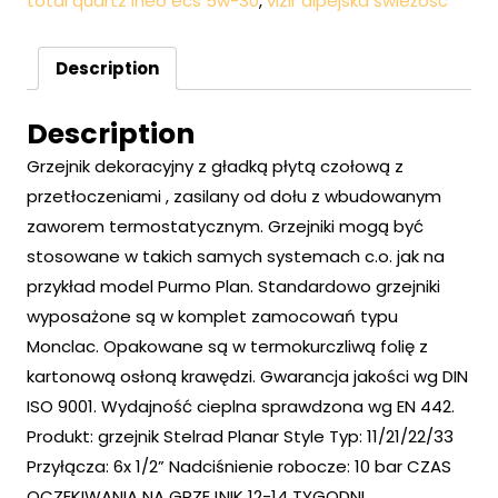
total quartz ineo ecs 5w-30
,
vizir alpejska świeżość
Description
Description
Grzejnik dekoracyjny z gładką płytą czołową z
przetłoczeniami , zasilany od dołu z wbudowanym
zaworem termostatycznym. Grzejniki mogą być
stosowane w takich samych systemach c.o. jak na
przykład model Purmo Plan. Standardowo grzejniki
wyposażone są w komplet zamocowań typu
Monclac. Opakowane są w termokurczliwą folię z
kartonową osłoną krawędzi. Gwarancja jakości wg DIN
ISO 9001. Wydajność cieplna sprawdzona wg EN 442.
Produkt: grzejnik Stelrad Planar Style Typ: 11/21/22/33
Przyłącza: 6x 1/2” Nadciśnienie robocze: 10 bar CZAS
OCZEKIWANIA NA GRZEJNIK 12-14 TYGODNI