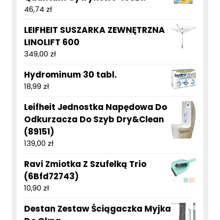
46,74
zł
LEIFHEIT SUSZARKA ZEWNĘTRZNA
LINOLIFT 600
349,00
zł
Hydrominum 30 tabl.
18,99
zł
Leifheit Jednostka Napędowa Do
Odkurzacza Do Szyb Dry&Clean
(89151)
139,00
zł
Ravi Zmiotka Z Szufelką Trio
(6Bfd72743)
10,90
zł
Destan Zestaw Ściągaczka Myjka