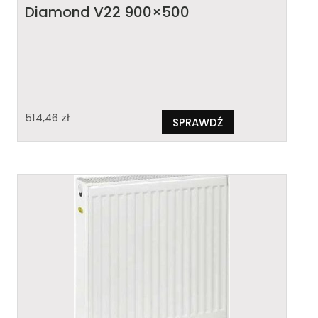
Diamond V22 900×500
514,46
zł
SPRAWDŹ