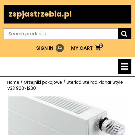
Skip
to
zspjastrzebia.pl
content
Search
for:
0
Login
MY
MY CART
SIGN IN
CART
O
M
Home
/
Grzejniki pokojowe
/ Sterlad Stelrad Planar Style
V33 900×1200