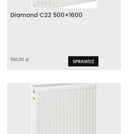
Diamond C22 500×1600
561,30
zł
SPRAWDŹ