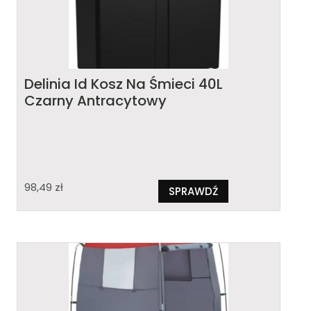
Delinia Id Kosz Na Śmieci 40L
Czarny Antracytowy
98,49
zł
SPRAWDŹ