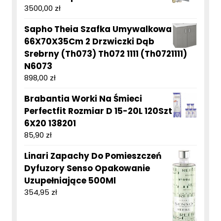
3500,00
zł
Sapho Theia Szafka Umywalkowa
66X70X35Cm 2 Drzwiczki Dąb
Srebrny (Th073) Th072 1111 (Th0721111)
N6073
898,00
zł
Brabantia Worki Na Śmieci
Perfectfit Rozmiar D 15-20L 120Szt
6X20 138201
85,90
zł
Linari Zapachy Do Pomieszczeń
Dyfuzory Senso Opakowanie
Uzupełniające 500Ml
354,95
zł