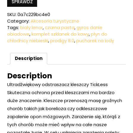
SPRAWDŹ
SKU:
0a7c229bc4e0
Category:
Akcesoria turystyczne
Tags:
biały lenor
,
czarna pasta
,
gyros danie
obiadowe
,
komplet szklanek do kawy
,
płyn do
chłodnicy niebieski
,
prodigy 8.0
,
pucharek na lody
Description
Description
Ultradźwiękowy odstraszacz kleszczy TickLess
Skuteczna ochrona przed kleszczami ma bardzo
duże znaczenie. Kleszcze przenoszą masę groźnych
chorób takich jak borelioza czy odkleszczowe
zapalenie opon mózgowych. Zarażenie się, którąś z
tych chorób może mieć wpływ na całe nasze
pozostałe życie. W celu uniknięcia zarażenia należy