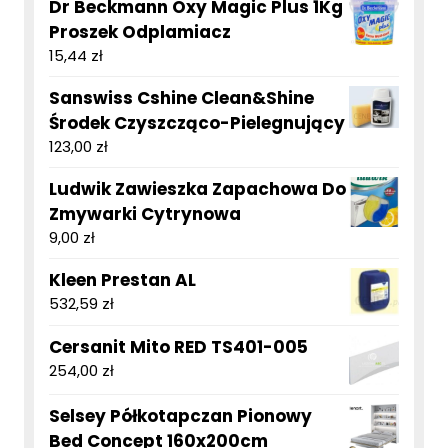
Dr Beckmann Oxy Magic Plus 1Kg
Proszek Odplamiacz
15,44
zł
Sanswiss Cshine Clean&Shine
Środek Czyszcząco-Pielegnujący
123,00
zł
Ludwik Zawieszka Zapachowa Do
Zmywarki Cytrynowa
9,00
zł
Kleen Prestan AL
532,59
zł
Cersanit Mito RED TS401-005
254,00
zł
Selsey Półkotapczan Pionowy
Bed Concept 160x200cm