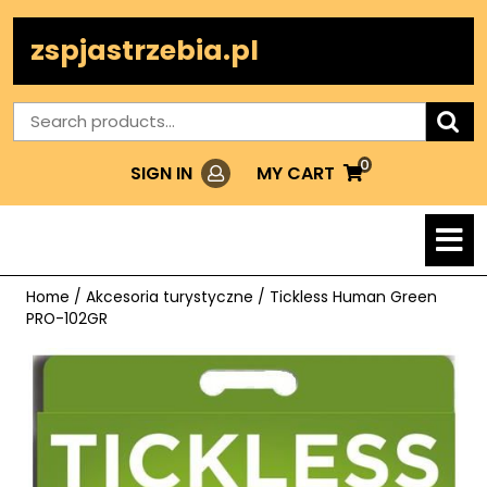
Skip
to
zspjastrzebia.pl
content
Search
for:
0
Login
MY
MY CART
SIGN IN
CART
O
M
Home
/
Akcesoria turystyczne
/ Tickless Human Green
PRO-102GR