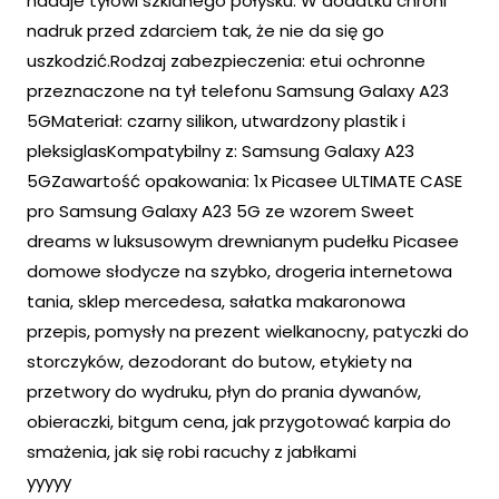
nadaje tyłowi szklanego połysku. W dodatku chroni
nadruk przed zdarciem tak, że nie da się go
uszkodzić.Rodzaj zabezpieczenia: etui ochronne
przeznaczone na tył telefonu Samsung Galaxy A23
5GMateriał: czarny silikon, utwardzony plastik i
pleksiglasKompatybilny z: Samsung Galaxy A23
5GZawartość opakowania: 1x Picasee ULTIMATE CASE
pro Samsung Galaxy A23 5G ze wzorem Sweet
dreams w luksusowym drewnianym pudełku Picasee
domowe słodycze na szybko, drogeria internetowa
tania, sklep mercedesa, sałatka makaronowa
przepis, pomysły na prezent wielkanocny, patyczki do
storczyków, dezodorant do butow, etykiety na
przetwory do wydruku, płyn do prania dywanów,
obieraczki, bitgum cena, jak przygotować karpia do
smażenia, jak się robi racuchy z jabłkami
yyyyy