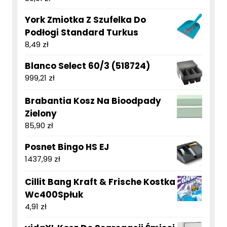
York Zmiotka Z Szufelka Do
Podłogi Standard Turkus
8,49
zł
Blanco Select 60/3 (518724)
999,21
zł
Brabantia Kosz Na Bioodpady
Zielony
85,90
zł
Posnet Bingo HS EJ
1437,99
zł
Cillit Bang Kraft & Frische Kostka
Wc400Spłuk
4,91
zł