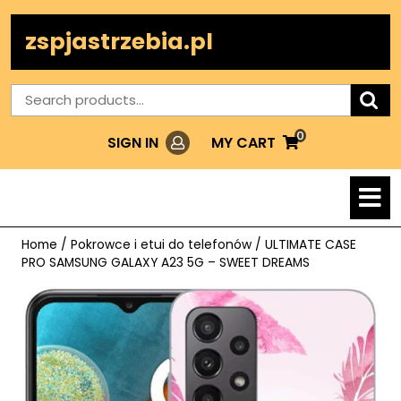
Skip
to
zspjastrzebia.pl
content
Search
for:
0
Login
MY
MY CART
SIGN IN
CART
O
M
Home
/
Pokrowce i etui do telefonów
/ ULTIMATE CASE
PRO SAMSUNG GALAXY A23 5G – SWEET DREAMS