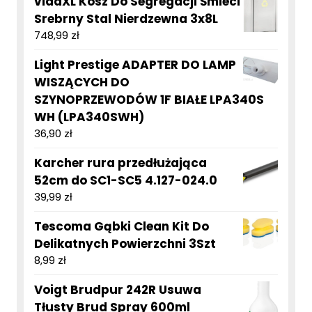
vidaXL Kosz Do Segregacji Śmieci
Srebrny Stal Nierdzewna 3x8L
748,99
zł
Light Prestige ADAPTER DO LAMP
WISZĄCYCH DO
SZYNOPRZEWODÓW 1F BIAŁE LPA340S
WH (LPA340SWH)
36,90
zł
Karcher rura przedłużająca
52cm do SC1-SC5 4.127-024.0
39,99
zł
Tescoma Gąbki Clean Kit Do
Delikatnych Powierzchni 3Szt
8,99
zł
Voigt Brudpur 242R Usuwa
Tłusty Brud Spray 600ml