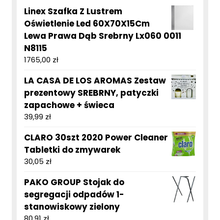
Linex Szafka Z Lustrem
Oświetlenie Led 60X70X15Cm
Lewa Prawa Dąb Srebrny Lx060 0011
N8115
1765,00
zł
LA CASA DE LOS AROMAS Zestaw
prezentowy SREBRNY, patyczki
zapachowe + świeca
39,99
zł
CLARO 30szt 2020 Power Cleaner
Tabletki do zmywarek
30,05
zł
PAKO GROUP Stojak do
segregacji odpadów 1-
stanowiskowy zielony
80,91
zł