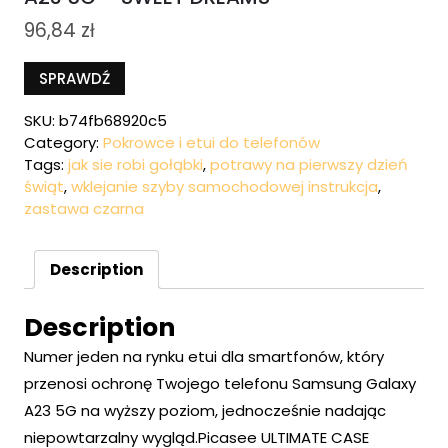
96,84
zł
SPRAWDŹ
SKU:
b74fb68920c5
Category:
Pokrowce i etui do telefonów
Tags:
jak sie robi gołąbki
,
potrawy na pierwszy dzień
świąt
,
wklejanie szyby samochodowej instrukcja
,
zastawa czarna
Description
Description
Numer jeden na rynku etui dla smartfonów, który
przenosi ochronę Twojego telefonu Samsung Galaxy
A23 5G na wyższy poziom, jednocześnie nadając
niepowtarzalny wygląd.Picasee ULTIMATE CASE