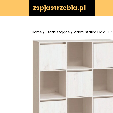
Skip
zspjastrzebia.pl
to
content
Home
/
Szafki stojące
/ Vidaxl Szafka Biała 11