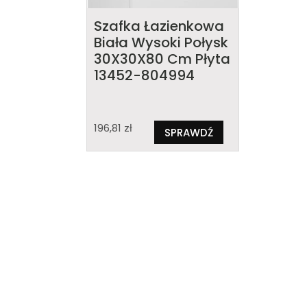
Szafka Łazienkowa
Biała Wysoki Połysk
30X30X80 Cm Płyta
13452-804994
196,81
zł
SPRAWDŹ