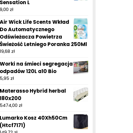
Sensation L
9,00
zł
Air Wick Life Scents Wkład
Do Automatycznego
Odświeżacza Powietrza
Świeżość Letniego Poranka 250Ml
19,68
zł
Worki na śmieci segregacja
odpadów 120L a10 Bio
5,95
zł
Materasso Hybrid herbal
180x200
5474,00
zł
Lumarko Kosz 40Xh50Cm
(Htcf7171)
149,72
zł