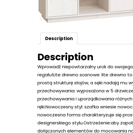
Description
Description
Wprowadź niepowtarzalny urok do swojego
regału!Lite drewno sosnowe: lite drewno t
prostą strukturę słojów, a sęki nadają mu 
przechowywania: wyposażona w 5 drzwicze
przechowywania i uporządkowania różnych 
ręki.Nowoczesny styl: szafka wniesie nowoc
nowoczesna forma charakteryzuje się prost
designerskiego stylu.Ostrzeżenie:aby zapob
dołączonych elementów do mocowania na ści