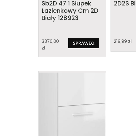
Sb2D 47 1 Słupek
2D2S B
Łazienkowy Cm 2D
Biały 128923
3370,00
219,99
zł
SPRAWDŹ
zł