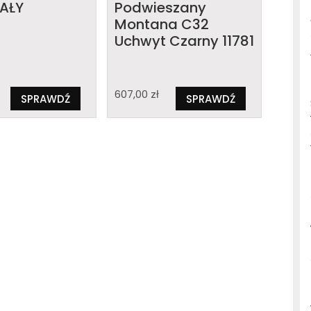
IAŁY
Podwieszany
Montana C32
Uchwyt Czarny 11781
607,00
zł
SPRAWDŹ
SPRAWDŹ