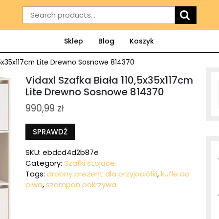
Search
for:
Sklep
Blog
Koszyk
0,5x35x117cm Lite Drewno Sosnowe 814370
Vidaxl Szafka Biała 110,5x35x117cm
Lite Drewno Sosnowe 814370
990,99
zł
SPRAWDŹ
SKU:
ebdcd4d2b87e
Category:
Szafki stojące
Tags:
drobny prezent dla przyjaciółki
,
kufle do
piwa
,
szampon pokrzywa