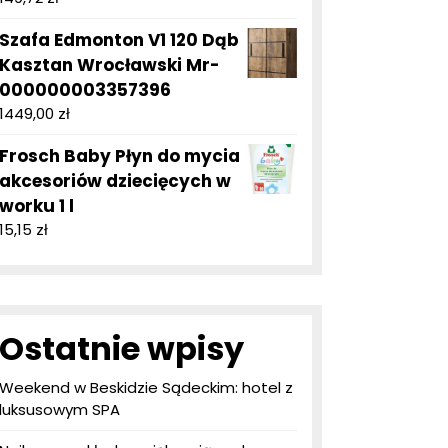
Szafa Edmonton V1 120 Dąb
Kasztan Wrocławski Mr-
000000003357396
1449,00
zł
Frosch Baby Płyn do mycia
akcesoriów dziecięcych w
worku 1 l
15,15
zł
Ostatnie wpisy
Weekend w Beskidzie Sądeckim: hotel z
luksusowym SPA