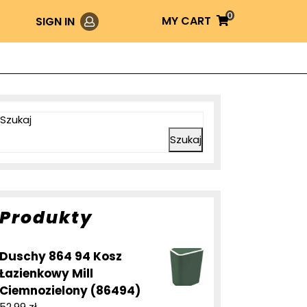
0
Login
MY
MY CART
SIGN IN
CART
Szukaj
Szukaj
Produkty
Duschy 864 94 Kosz
Łazienkowy Mill
Ciemnozielony (86494)
52,99
zł