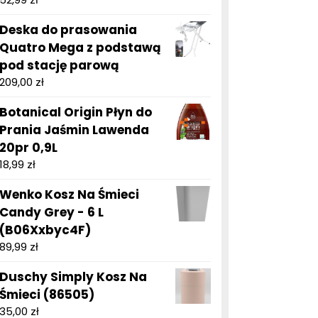
Deska do prasowania
Quatro Mega z podstawą
pod stację parową
209,00
zł
Botanical Origin Płyn do
Prania Jaśmin Lawenda
20pr 0,9L
18,99
zł
Wenko Kosz Na Śmieci
Candy Grey - 6 L
(B06Xxbyc4F)
89,99
zł
Duschy Simply Kosz Na
Śmieci (86505)
35,00
zł