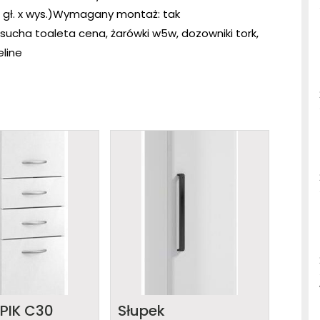
 x gł. x wys.)Wymagany montaż: tak
 sucha toaleta cena, żarówki w5w, dozowniki tork,
line
 PIK C30
Słupek