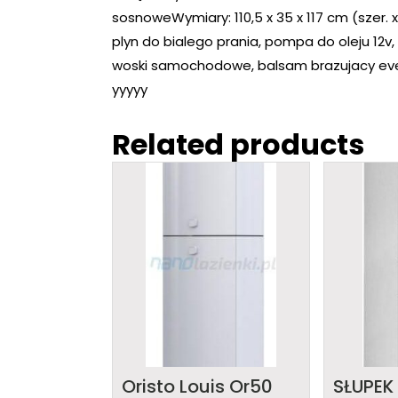
sosnoweWymiary: 110,5 x 35 x 117 cm (szer.
plyn do bialego prania, pompa do oleju 12v,
woski samochodowe, balsam brazujacy eve
yyyyy
Related products
Oristo Louis Or50
SŁUPEK