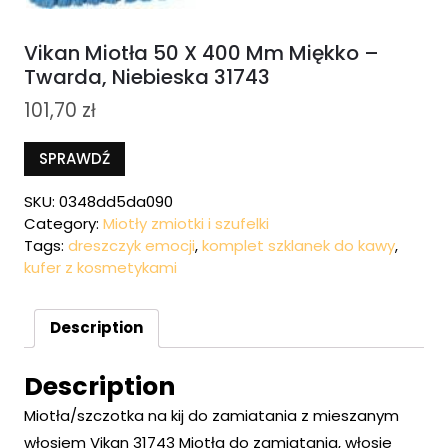
Vikan Miotła 50 X 400 Mm Miękko –
Twarda, Niebieska 31743
101,70
zł
SPRAWDŹ
SKU:
0348dd5da090
Category:
Miotły zmiotki i szufelki
Tags:
dreszczyk emocji
,
komplet szklanek do kawy
,
kufer z kosmetykami
Description
Description
Miotła/szczotka na kij do zamiatania z mieszanym
włosiem Vikan 31743 Miotła do zamiatania, włosie