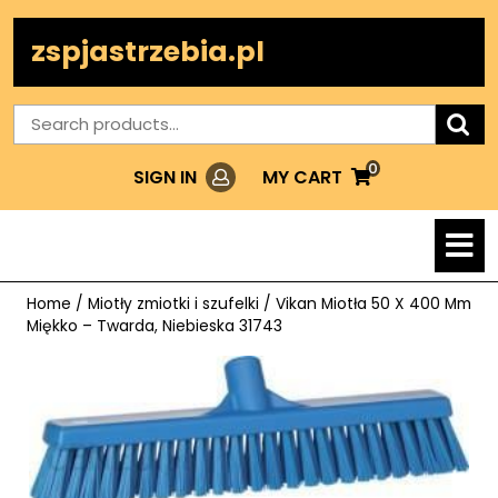
Skip
to
zspjastrzebia.pl
content
Search
for:
0
Login
MY
MY CART
SIGN IN
CART
O
M
Home
/
Miotły zmiotki i szufelki
/ Vikan Miotła 50 X 400 Mm
Miękko – Twarda, Niebieska 31743