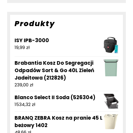
Produkty
ISY IPB-3000
19,99
zł
Brabantia Kosz Do Segregacji
Odpadów Sort & Go 40L Zieleń
Jadeitowa (212826)
239,00
zł
Blanco Select II Soda (526304)
1534,32
zł
BRANQ ZEBRA Kosz na pranie 45 L
beżowy 1402
48,66
zł