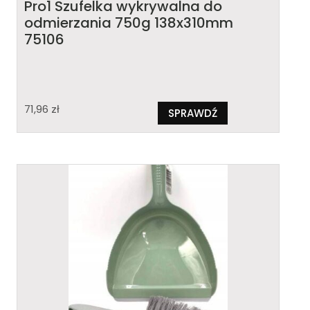
Pro1 Szufelka wykrywalna do
odmierzania 750g 138x310mm
75106
71,96
zł
SPRAWDŹ