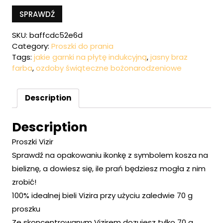
SPRAWDŹ
SKU:
baffcdc52e6d
Category:
Proszki do prania
Tags:
jakie garnki na płytę indukcyjną
,
jasny braz
farba
,
ozdoby świąteczne bożonarodzeniowe
Description
Description
Proszki Vizir
Sprawdź na opakowaniu ikonkę z symbolem kosza na
bieliznę, a dowiesz się, ile prań będziesz mogła z nim
zrobić!
100% idealnej bieli Vizira przy użyciu zaledwie 70 g
proszku
Ze skoncentrowanym Vizirem dozujesz tylko 70 g