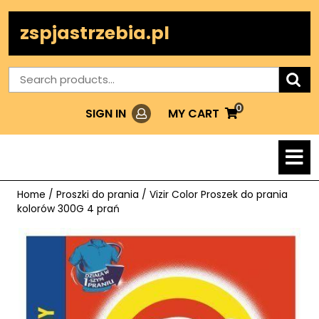
Skip
to
zspjastrzebia.pl
content
Search
for:
0
Login
MY
MY CART
SIGN IN
CART
O
M
Home
/
Proszki do prania
/ Vizir Color Proszek do prania
kolorów 300G 4 prań