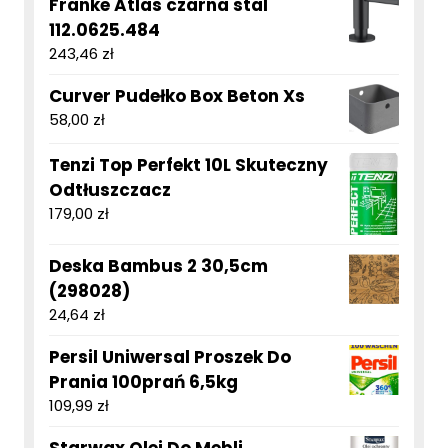
Franke Atlas czarna stal
112.0625.484
243,46
zł
Curver Pudełko Box Beton Xs
58,00
zł
Tenzi Top Perfekt 10L Skuteczny
Odtłuszczacz
179,00
zł
Deska Bambus 2 30,5cm
(298028)
24,64
zł
Persil Uniwersal Proszek Do
Prania 100prań 6,5kg
109,99
zł
Starwax Olej Do Mebli