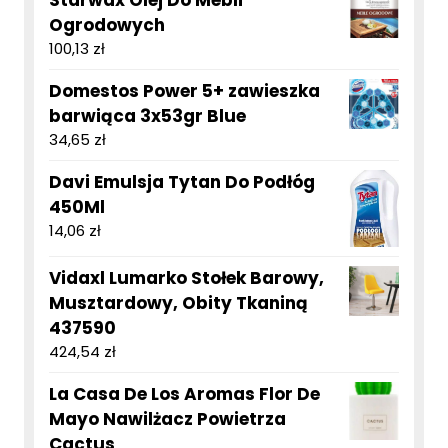
Ogrodowych
100,13
zł
Domestos Power 5+ zawieszka
barwiąca 3x53gr Blue
34,65
zł
Davi Emulsja Tytan Do Podłóg
450Ml
14,06
zł
Vidaxl Lumarko Stołek Barowy,
Musztardowy, Obity Tkaniną
437590
424,54
zł
La Casa De Los Aromas Flor De
Mayo Nawilżacz Powietrza
Cactus