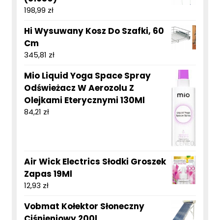
198,99
zł
Hi Wysuwany Kosz Do Szafki, 60
Cm
345,81
zł
Mio Liquid Yoga Space Spray
Odświeżacz W Aerozolu Z
Olejkami Eterycznymi 130Ml
84,21
zł
Air Wick Electrics Słodki Groszek
Zapas 19Ml
12,93
zł
Vobmat Kołektor Słoneczny
Ciśnieniowy 200l