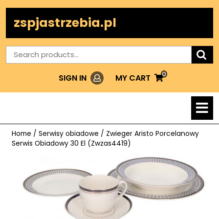
Skip
to
zspjastrzebia.pl
content
Search
for:
0
Login
MY
MY CART
SIGN IN
CART
O
M
Home
/
Serwisy obiadowe
/ Zwieger Aristo Porcelanowy
Serwis Obiadowy 30 El (Zwzas4419)