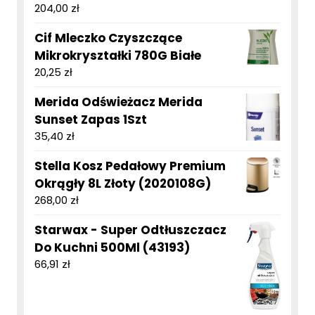
204,00
zł
Cif Mleczko Czyszczące
Mikrokryształki 780G Białe
20,25
zł
Merida Odświeżacz Merida
Sunset Zapas 1Szt
35,40
zł
Stella Kosz Pedałowy Premium
Okrągły 8L Złoty (2020108G)
268,00
zł
Starwax - Super Odtłuszczacz
Do Kuchni 500Ml (43193)
66,91
zł