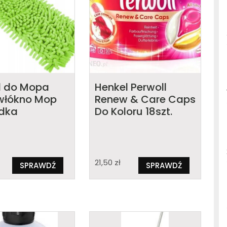
 do Mopa
Henkel Perwoll
włókno Mop
Renew & Care Caps
dka
Do Koloru 18szt.
21,50
zł
SPRAWDŹ
SPRAWDŹ