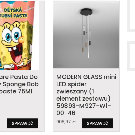
care Pasta Do
MODERN GLASS mini
 Sponge Bob
LED spider
paste 75Ml
zwieszany (1
element zestawu)
59893-M927-W1-
00-46
908,97
zł
SPRAWDŹ
SPRAWDŹ