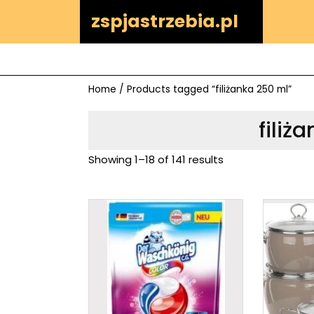
Skip
zspjastrzebia.pl
to
content
Home
/ Products tagged “filiżanka 250 ml”
filiż
Showing 1–18 of 141 results