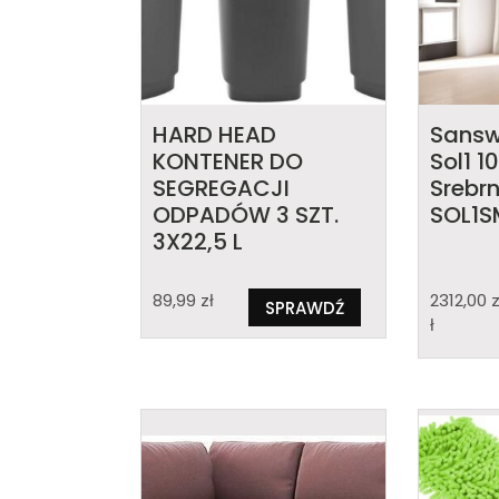
HARD HEAD
Sansw
KONTENER DO
Sol1 
SEGREGACJI
Srebrn
ODPADÓW 3 SZT.
SOL1S
3X22,5 L
89,99
zł
2312,00
SPRAWDŹ
ł