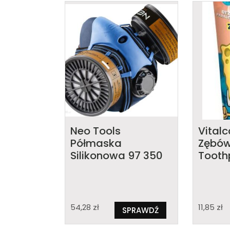
Neo Tools
Vital
Półmaska
Zębów
Silikonowa 97 350
Tooth
54,28
zł
11,85
zł
SPRAWDŹ