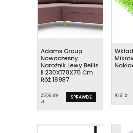
Adams Group
Wkład
Nowoczesny
Mikro
Narożnik Lewy Bellis
Nakła
Ii 230X170X75 Cm
Róż 18987
2559,99
10,91
zł
SPRAWDŹ
zł