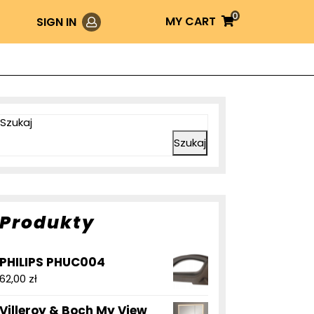
0
Login
MY
MY CART
SIGN IN
CART
Szukaj
Szukaj
Produkty
PHILIPS PHUC004
62,00
zł
Villeroy & Boch My View