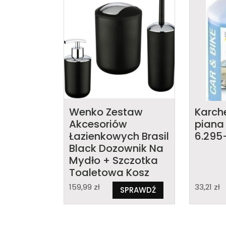
Wenko Zestaw
Karch
Akcesoriów
piana
Łazienkowych Brasil
6.295
Black Dozownik Na
Mydło + Szczotka
Toaletowa Kosz
Śmieci 2L Czarny
159,99
zł
33,21
zł
SPRAWDŹ