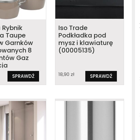
a Rybnik
Iso Trade
na Taupe
Podkładka pod
w Garnków
mysz i klawiaturę
owanych 8
(00005135)
ntów Gaz
cja
002934
18,90
zł
SPRAWDŹ
SPRAWDŹ