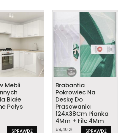
w Mebli
Brabantia
nnych
Pokrowiec Na
a Białe
Deskę Do
ne Połys
Prasowania
124X38Cm Pianka
4Mm + Filc 4Mm
59,40
zł
SPRAWDŹ
SPRAWDŹ