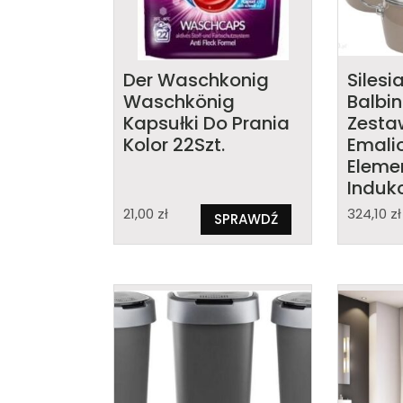
Der Waschkonig
Silesi
Waschkönig
Balbi
Kapsułki Do Prania
Zesta
Kolor 22Szt.
Emali
Eleme
Induk
0205
21,00
zł
324,10
zł
SPRAWDŹ