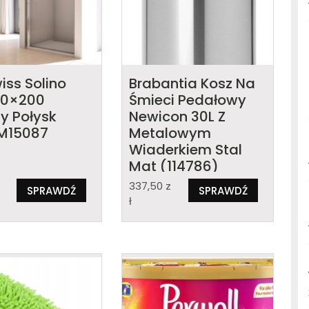
iss Solino
Brabantia Kosz Na
100×200
Śmieci Pedałowy
y Połysk
Newicon 30L Z
M15087
Metalowym
Wiaderkiem Stal
Mat (114786)
z
337,50
z
SPRAWDŹ
SPRAWDŹ
ł