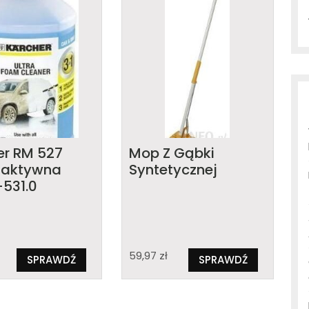
er RM 527
Mop Z Gąbki
 aktywna
Syntetycznej
-531.0
59,97
zł
SPRAWDŹ
SPRAWDŹ