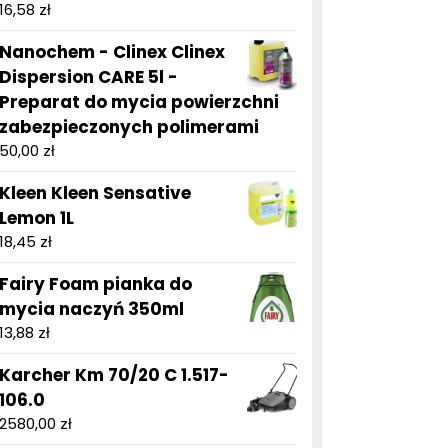
16,58
zł
Nanochem - Clinex Clinex
Dispersion CARE 5l -
Preparat do mycia powierzchni
zabezpieczonych polimerami
50,00
zł
Kleen Kleen Sensative
Lemon 1L
18,45
zł
Fairy Foam pianka do
mycia naczyń 350ml
13,88
zł
Karcher Km 70/20 C 1.517-
106.0
2580,00
zł