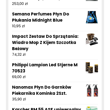
253,00
zł
Semana Perfumes Płyn Do
Płukania Midnight Blue
10,95
zł
Impact Zestaw Do Sprzątania:
Wiadro Mop Z Kijem Szczotka
Beżowy
74,32
zł
Philippi Lampion Led Stjerne M
70523
69,00
zł
Nanomax Płyn Do Garnków
Piekarnika Kominka 2Szt.
35,90
zł
Karcher RM 55 ASF uniwersalny