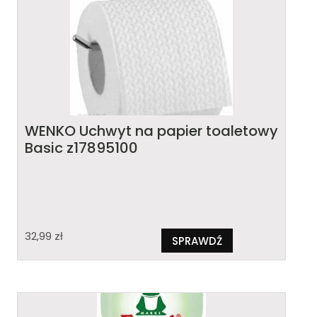
WENKO Uchwyt na papier toaletowy
Basic z17895100
32,99
zł
SPRAWDŹ