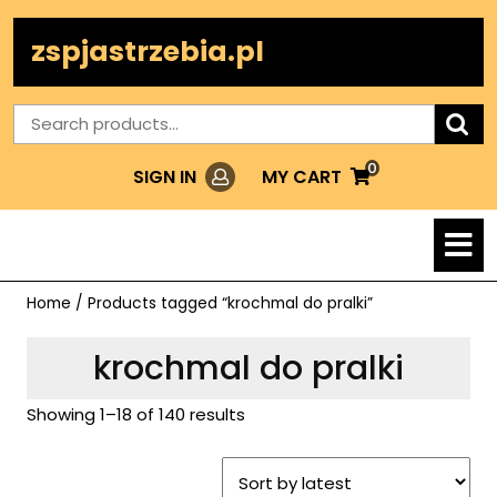
Skip
to
zspjastrzebia.pl
content
Search
for:
0
Login
MY
MY CART
SIGN IN
CART
O
M
Home
/ Products tagged “krochmal do pralki”
krochmal do pralki
Showing 1–18 of 140 results