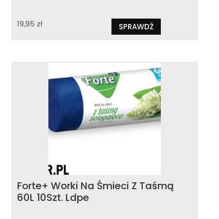
19,95
zł
SPRAWDŹ
Forte+ Worki Na Śmieci Z Taśmą
60L 10Szt. Ldpe