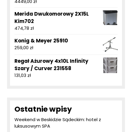
4449,00
zł
Merida Dwukomorowy 2X15L
Kim702
474,78
zł
Konig & Meyer 25910
259,00
zł
Regał Ażurowy 4x10L Infinity
Szary / Curver 231558
131,03
zł
Ostatnie wpisy
Weekend w Beskidzie Sądeckim: hotel z
luksusowym SPA