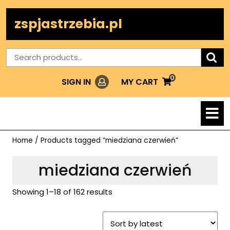
Skip
to
zspjastrzebia.pl
content
Search
for:
0
Login
MY
MY CART
SIGN IN
CART
O
M
Home
/ Products tagged “miedziana czerwień”
miedziana czerwień
Showing 1–18 of 162 results