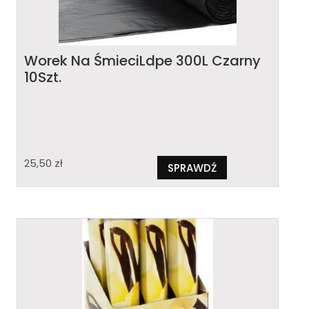
Worek Na ŚmieciLdpe 300L Czarny
10Szt.
25,50
zł
SPRAWDŹ