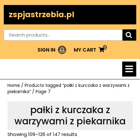
Skip
to
zspjastrzebia.pl
content
Search
for:
0
Login
MY
MY CART
SIGN IN
CART
O
M
Home
/
Products tagged “pałki z kurczaka z warzywami z
piekarnika”
/ Page 7
pałki z kurczaka z
warzywami z piekarnika
Showing 109–126 of 147 results