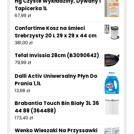
Hg Czyste Wykładziny, Dywany I
Tapicerka 1L
67,99
zł
Confortime Kosz na śmieci
Srebrzysty 20 L 29 x 29 x 44 cm
381,00
zł
Tefal Invissia 28cm (B3090642)
79,99
zł
Dalli Activ Uniwersalny Płyn Do
Prania 1,1L
13,68
zł
Brabantia Touch Bin Biały 3L 36
44 88 (364488)
173,40
zł
Wenko Wieszaki Na Przyssawki