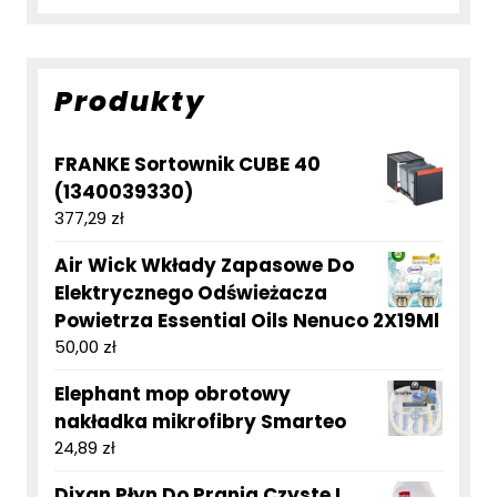
Produkty
FRANKE Sortownik CUBE 40
(1340039330)
377,29
zł
Air Wick Wkłady Zapasowe Do
Elektrycznego Odświeżacza
Powietrza Essential Oils Nenuco 2X19Ml
50,00
zł
Elephant mop obrotowy
nakładka mikrofibry Smarteo
24,89
zł
Dixan Płyn Do Prania Czyste I