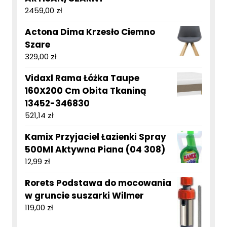
2459,00
zł
Actona Dima Krzesło Ciemno
Szare
329,00
zł
Vidaxl Rama Łóżka Taupe
160X200 Cm Obita Tkaniną
13452-346830
521,14
zł
Kamix Przyjaciel Łazienki Spray
500Ml Aktywna Piana (04 308)
12,99
zł
Rorets Podstawa do mocowania
w gruncie suszarki Wilmer
119,00
zł