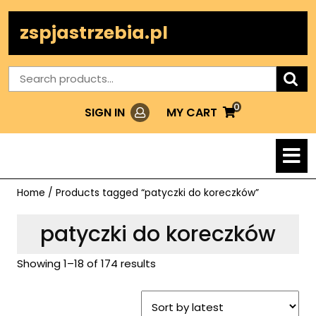
Skip
to
zspjastrzebia.pl
content
Search
for:
0
Login
MY
MY CART
SIGN IN
CART
O
M
Home
/ Products tagged “patyczki do koreczków”
patyczki do koreczków
Showing 1–18 of 174 results