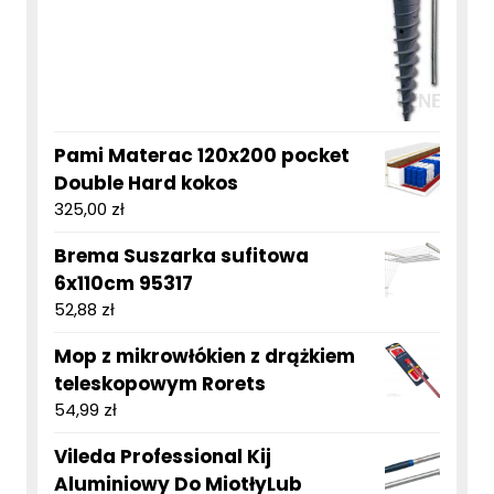
Pami Materac 120x200 pocket
Double Hard kokos
325,00
zł
Brema Suszarka sufitowa
6x110cm 95317
52,88
zł
Mop z mikrowłókien z drążkiem
teleskopowym Rorets
54,99
zł
Vileda Professional Kij
Aluminiowy Do MiotłyLub