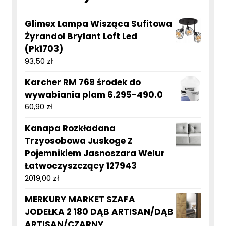
Glimex Lampa Wisząca Sufitowa
Żyrandol Brylant Loft Led
(Pk1703)
93,50
zł
Karcher RM 769 środek do
wywabiania plam 6.295-490.0
60,90
zł
Kanapa Rozkładana
Trzyosobowa Juskoge Z
Pojemnikiem Jasnoszara Welur
Łatwoczyszczący 127943
2019,00
zł
MERKURY MARKET SZAFA
JODEŁKA 2 180 DĄB ARTISAN/DĄB
ARTISAN/CZARNY