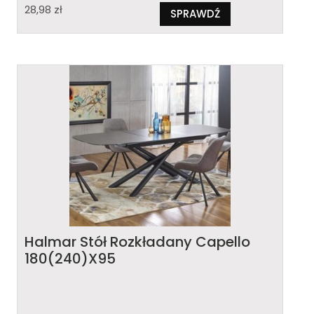
28,98
zł
SPRAWDŹ
Halmar Stół Rozkładany Capello
180(240)X95