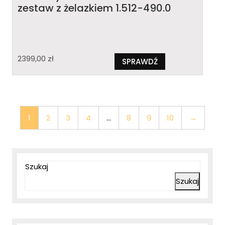
zestaw z żelazkiem 1.512-490.0
2399,00
zł
SPRAWDŹ
1
2
3
4
…
8
9
10
→
Szukaj
Szukaj