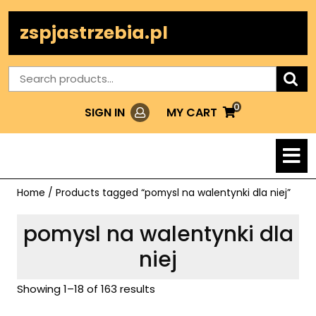
Skip
to
zspjastrzebia.pl
content
Search
for:
0
Login
MY
MY CART
SIGN IN
CART
O
M
Home
/ Products tagged “pomysl na walentynki dla niej”
pomysl na walentynki dla
niej
Showing 1–18 of 163 results