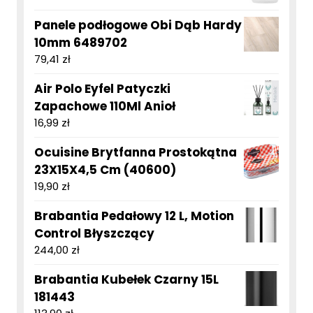
Panele podłogowe Obi Dąb Hardy
10mm 6489702
79,41
zł
Air Polo Eyfel Patyczki
Zapachowe 110Ml Anioł
16,99
zł
Ocuisine Brytfanna Prostokątna
23X15X4,5 Cm (40600)
19,90
zł
Brabantia Pedałowy 12 L, Motion
Control Błyszczący
244,00
zł
Brabantia Kubełek Czarny 15L
181443