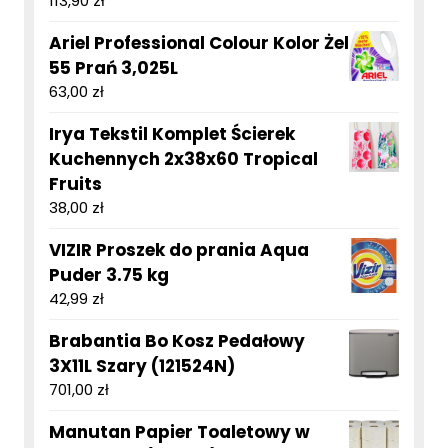
113,90
zł
Ariel Professional Colour Kolor Żel
55 Prań 3,025L
63,00
zł
Irya Tekstil Komplet Ścierek
Kuchennych 2x38x60 Tropical
Fruits
38,00
zł
VIZIR Proszek do prania Aqua
Puder 3.75 kg
42,99
zł
Brabantia Bo Kosz Pedałowy
3X11L Szary (121524N)
701,00
zł
Manutan Papier Toaletowy w