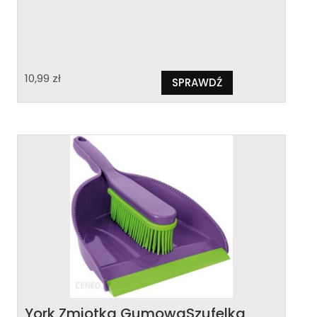
10,99
zł
SPRAWDŹ
York Zmiotka GumowaSzufelka