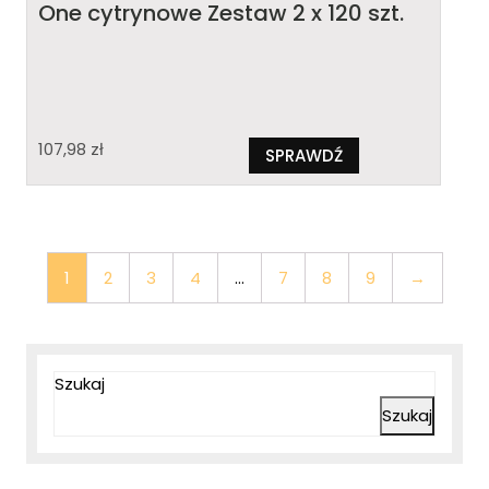
One cytrynowe Zestaw 2 x 120 szt.
107,98
zł
SPRAWDŹ
1
2
3
4
…
7
8
9
→
Szukaj
Szukaj