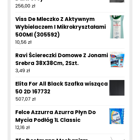
256,00
zł
Viss De Mleczko Z Aktywnym
Wybielaczem I Mikrokryształami
500Ml (305592)
10,56
zł
Ravi Ściereczki Domowe Z Jonami
Srebra 38X38Cm, 2Szt.
3,49
zł
Elita For All Black Szafka wisząca
50 2D 167732
507,07
zł
Felce Azzurra Azurra Płyn Do
Mycia Podłóg 1L Classic
12,16
zł