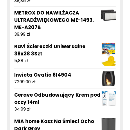
38,85
zł
METROX DO NAWILŻACZA
ULTRADŹWIĘKOWEGO ME-1493,
ME-A207B
39,99
zł
Ravi Ściereczki Uniwersalne
38x38 3Szt
5,88
zł
Invicta Ovatio 614904
7399,00
zł
Cerave Odbudowujący Krem pod
oczy 14ml
34,99
zł
MIA home Kosz Na Śmieci Ocho
Dark Grey