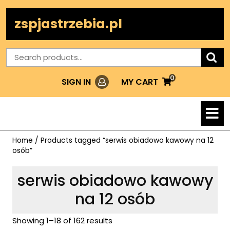
Skip
to
zspjastrzebia.pl
content
Search
for:
0
Login
MY
MY CART
SIGN IN
CART
O
M
Home
/ Products tagged “serwis obiadowo kawowy na 12
osób”
serwis obiadowo kawowy
na 12 osób
Showing 1–18 of 162 results