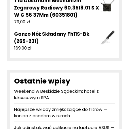
Tfa Dostmann Mechanizm
Zegarowy Radiowy 60.3518.01 S X
W G 56 37Mm (60351801)
79,00
zł
Ganzo Nóż Składany Fh11S-Bk
(265-231)
169,00
zł
Ostatnie wpisy
Weekend w Beskidzie Sądeckim: hotel z
luksusowym SPA
Najlepsze wkłady zmiękczające do filtrów —
koniec z osadem w rurach
Jak odinstalować aplikacje na laptopie ASUS —