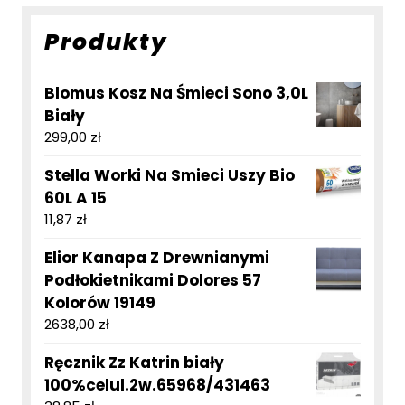
Produkty
Blomus Kosz Na Śmieci Sono 3,0L
Biały
299,00
zł
Stella Worki Na Smieci Uszy Bio
60L A 15
11,87
zł
Elior Kanapa Z Drewnianymi
Podłokietnikami Dolores 57
Kolorów 19149
2638,00
zł
Ręcznik Zz Katrin biały
100%celul.2w.65968/431463