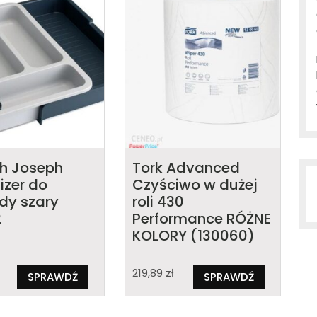
h Joseph
Tork Advanced
izer do
Czyściwo w dużej
dy szary
roli 430
2
Performance RÓŻNE
KOLORY (130060)
219,89
zł
SPRAWDŹ
SPRAWDŹ