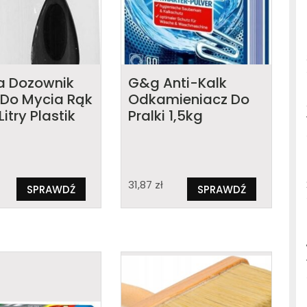
a Dozownik
G&g Anti-Kalk
 Do Mycia Rąk
Odkamieniacz Do
Litry Plastik
Pralki 1,5kg
31,87
zł
SPRAWDŹ
SPRAWDŹ