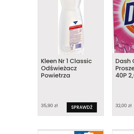
Kleen Nr 1 Classic
Dash C
Odświeżacz
Prosz
Powietrza
40P 2
35,90
zł
32,00
zł
SPRAWDŹ