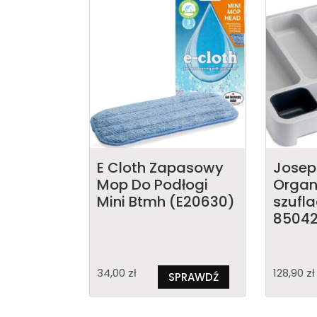
E Cloth Zapasowy
Josep
Mop Do Podłogi
Organ
Mini Btmh (E20630)
szufla
8504
34,00
zł
128,90
zł
SPRAWDŹ