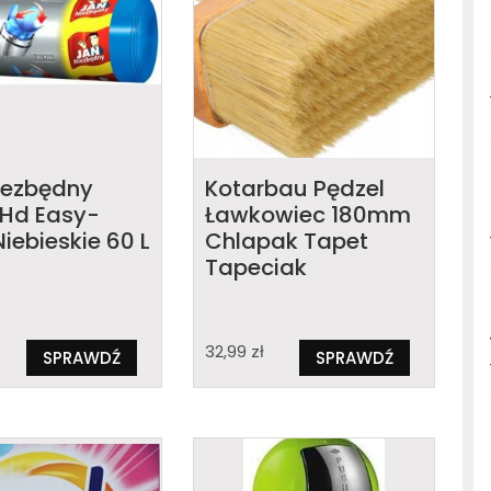
iezbędny
Kotarbau Pędzel
 Hd Easy-
Ławkowiec 180mm
iebieskie 60 L
Chlapak Tapet
Tapeciak
32,99
zł
SPRAWDŹ
SPRAWDŹ