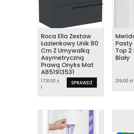
Roca Ella Zestaw
Merid
Łazienkowy Unik 80
Pasty
Cm Z Umywalką
Top 2 
Asymetryczną
Biały
Prawą Onyks Mat
A851913531
1731,00
z
219,00
zł
SPRAWDŹ
ł