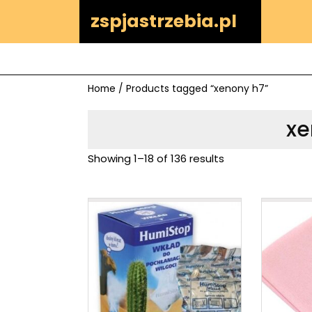
Skip
zspjastrzebia.pl
to
content
Home
/ Products tagged “xenony h7”
xe
Showing 1–18 of 136 results