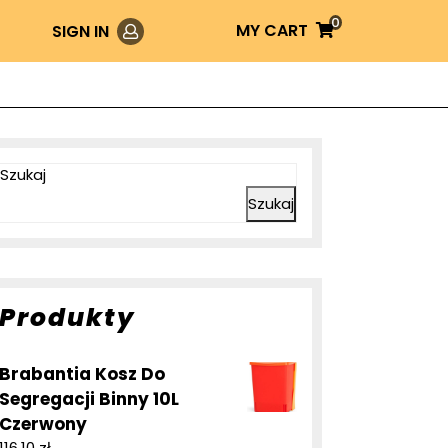
0
Login
MY
MY CART
SIGN IN
CART
Szukaj
Szukaj
Produkty
Brabantia Kosz Do
Segregacji Binny 10L
Czerwony
116,10
zł