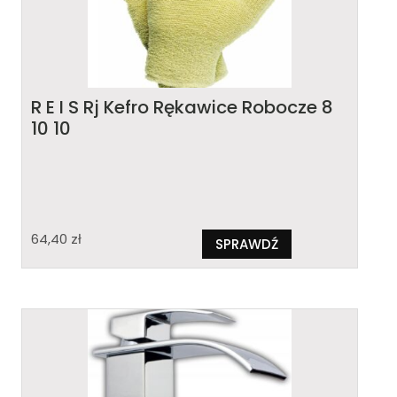
R E I S Rj Kefro Rękawice Robocze 8
10 10
64,40
zł
SPRAWDŹ