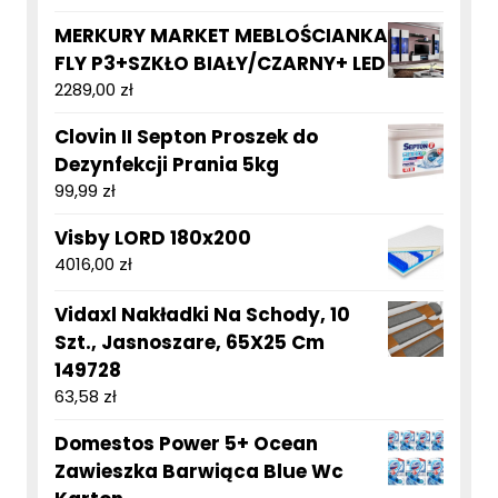
MERKURY MARKET MEBLOŚCIANKA
FLY P3+SZKŁO BIAŁY/CZARNY+ LED
2289,00
zł
Clovin II Septon Proszek do
Dezynfekcji Prania 5kg
99,99
zł
Visby LORD 180x200
4016,00
zł
Vidaxl Nakładki Na Schody, 10
Szt., Jasnoszare, 65X25 Cm
149728
63,58
zł
Domestos Power 5+ Ocean
Zawieszka Barwiąca Blue Wc