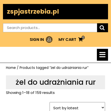
Skip
to
zspjastrzebia.pl
content
Search
for:
0
Login
MY
MY CART
SIGN IN
CART
O
M
Home
/ Products tagged “żel do udrażniania rur”
żel do udrażniania rur
Showing 1–18 of 159 results