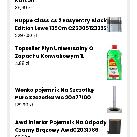
Karton
39,99
zł
Huppe Classics 2 Easyentry Black
Edition Lewe 135Cm C25305123322
3297,00
zł
Topseller Płyn Uniwersalny O
Zapachu Konwaliowym 1L
4,88
zł
Wenko pojemnik Na Szczotkę
Puro Szczotka Wc 20477100
129,99
zł
Awd Interior Pojemnik Na Odpady
Czarny Brązowy Awd02031786