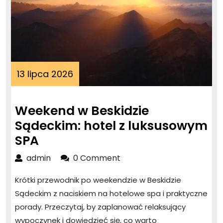
13
13 lipca 2026
lipca
2026
Weekend w Beskidzie
Sądeckim: hotel z luksusowym
Weekend
SPA
w
admin
admin
0 Comment
Beskidzie
Krótki przewodnik po weekendzie w Beskidzie
Sądeckim:
Sądeckim z naciskiem na hotelowe spa i praktyczne
hotel
porady. Przeczytaj, by zaplanować relaksujący
z
wypoczynek i dowiedzieć się, co warto