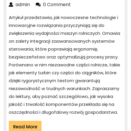
części
admin
admin
0 Comment
rolnicze
Artykuł przedstawia, jak nowoczesne technologie i
–
innowacyjne rozwiązania przyczyniają się do
wybierz
zwiększenia wydajności maszyn rolniczych. Omawia
niezawodne
on zalety integracji zaawansowanych systemów
rozwiązania
sterowania, które poprawiają ergonomię,
dla
bezpieczeństwo oraz optymalizują procesy pracy.
Twoich
Porównano w nim niezawodne części rolnicze, takie
maszyn
jak elementy turbin czy części do ciągników, które
dzięki rygorystycznym testom gwarantują
niezawodność w trudnych warunkach. Zapraszamy
do lektury, aby poznać szczegółowo, jak wysoka
jakość i trwałość komponentów przekłada się na
oszczędności i długofalowy rozwój gospodarstwa.
Read
Read More