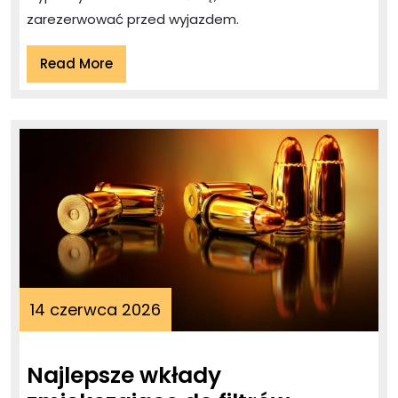
luksusowym
zarezerwować przed wyjazdem.
SPA
Read
Read More
More
14
14 czerwca 2026
czerwca
2026
Najlepsze wkłady