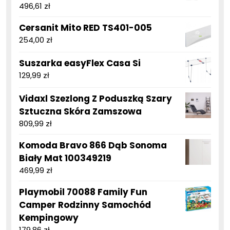
496,61
zł
Cersanit Mito RED TS401-005
254,00
zł
Suszarka easyFlex Casa Si
129,99
zł
Vidaxl Szezlong Z Poduszką Szary
Sztuczna Skóra Zamszowa
809,99
zł
Komoda Bravo 866 Dąb Sonoma
Biały Mat 100349219
469,99
zł
Playmobil 70088 Family Fun
Camper Rodzinny Samochód
Kempingowy
179,86
zł