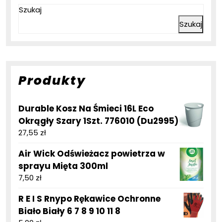
Szukaj
Szukaj
Produkty
Durable Kosz Na Śmieci 16L Eco
Okrągły Szary 1Szt. 776010 (Du2995)
27,55
zł
Air Wick Odświeżacz powietrza w
sprayu Mięta 300ml
7,50
zł
R E I S Rnypo Rękawice Ochronne
Biało Biały 6 7 8 9 10 11 8