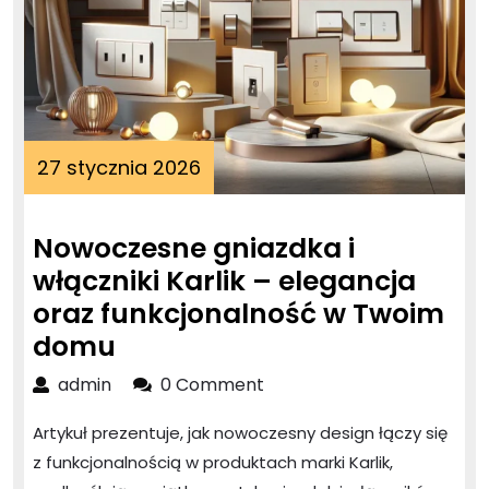
27
27 stycznia 2026
stycznia
2026
Nowoczesne gniazdka i
włączniki Karlik – elegancja
oraz funkcjonalność w Twoim
Nowoczesne
domu
gniazdka
admin
admin
0 Comment
i
Artykuł prezentuje, jak nowoczesny design łączy się
włączniki
z funkcjonalnością w produktach marki Karlik,
Karlik