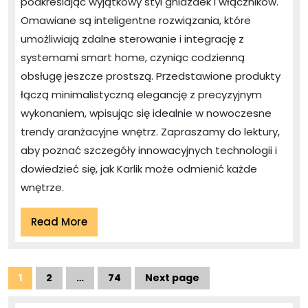
podkreślając wyjątkowy styl gniazdek i włączników.
–
Omawiane są inteligentne rozwiązania, które
elegancja
umożliwiają zdalne sterowanie i integrację z
oraz
systemami smart home, czyniąc codzienną
funkcjonalność
obsługę jeszcze prostszą. Przedstawione produkty
w
łączą minimalistyczną elegancję z precyzyjnym
Twoim
wykonaniem, wpisując się idealnie w nowoczesne
trendy aranżacyjne wnętrz. Zapraszamy do lektury,
domu
aby poznać szczegóły innowacyjnych technologii i
dowiedzieć się, jak Karlik może odmienić każde
wnętrze.
Read
Read More
More
Stronicowanie
1
2
…
74
Next page
Page
Page
Page
wpisów