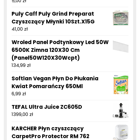
5,00
zł
Puly Caff Puly Grind Preparat
Czyszczący Młynki 10Szt.X15G
41,00
zł
Wroled Panel Podtynkowy Led 50W
6500K Zimna 120X30 Cm
(Panel50W120X30Wcpt)
134,99
zł
Softlan Vegan Płyn Do Płukania
Kwiat Pomarańczy 650Ml
6,99
zł
TEFAL Ultra Juice ZC605D
1399,00
zł
KARCHER Płyn czyszczący
CarpetPro Protector RM 762