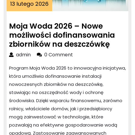
13
13 lutego 2026
lutego
2026
Moja Woda 2026 – Nowe
możliwości dofinansowania
Moja
zbiorników na deszczówkę
Woda
admin
admin
0 Comment
2026
Program Moja Woda 2026 to innowacyjna inicjatywa,
–
która umożliwia dofinansowanie instalacji
Nowe
nowoczesnych zbiorników na deszczówkę,
możliw
stawiając na oszczędność wody i ochronę
dofin
środowiska. Dzięki wsparciu finansowemu, zarówno
zbiorn
rolnicy, właściciele domów, jak i przedsiębiorcy
na
mogą zainwestować w technologie, które
deszc
pozwalają na efektywne gospodarowanie wodą
opadową. Zastosowanie zaawansowanych