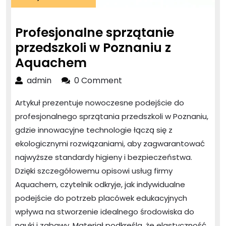
stycznia
2026
Profesjonalne sprzątanie
przedszkoli w Poznaniu z
Profesjonalne
Aquachem
sprzątanie
admin
admin
0 Comment
przedszkoli
Artykuł prezentuje nowoczesne podejście do
w
profesjonalnego sprzątania przedszkoli w Poznaniu,
Poznaniu
gdzie innowacyjne technologie łączą się z
z
ekologicznymi rozwiązaniami, aby zagwarantować
Aquachem
najwyższe standardy higieny i bezpieczeństwa.
Dzięki szczegółowemu opisowi usług firmy
Aquachem, czytelnik odkryje, jak indywidualne
podejście do potrzeb placówek edukacyjnych
wpływa na stworzenie idealnego środowiska do
nauki i zabawy. Materiał podkreśla, że elastyczność