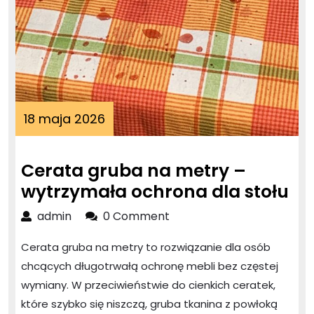
18
18 maja 2026
maja
2026
Cerata gruba na metry –
Ce
wytrzymała ochrona dla stołu
gr
admin
admin
0 Comment
na
Cerata gruba na metry to rozwiązanie dla osób
me
chcących długotrwałą ochronę mebli bez częstej
–
wymiany. W przeciwieństwie do cienkich ceratek,
wy
które szybko się niszczą, gruba tkanina z powłoką