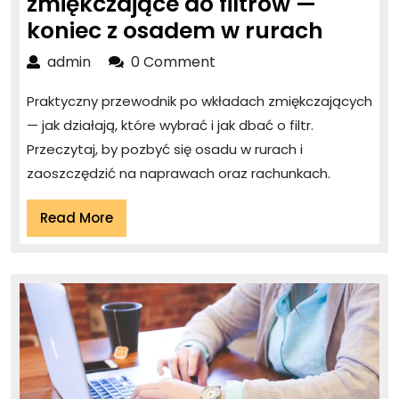
zmiękczające do filtrów —
Najlep
koniec z osadem w rurach
wkład
admin
admin
0 Comment
zmiękc
Praktyczny przewodnik po wkładach zmiękczających
do
— jak działają, które wybrać i jak dbać o filtr.
filtrów
Przeczytaj, by pozbyć się osadu w rurach i
—
zaoszczędzić na naprawach oraz rachunkach.
koniec
z
Read
Read More
More
osad
w
rurac