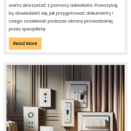
karno-
warto skorzystać z pomocy adwokata. Przeczytaj,
skarbowych
by dowiedzieć się, jak przygotować dokumenty i
—
czego oczekiwać podczas obrony prowadzanej
jak
przez specjalistę.
adwokat
z
Read
Read More
More
Warszawy
broni
interesów