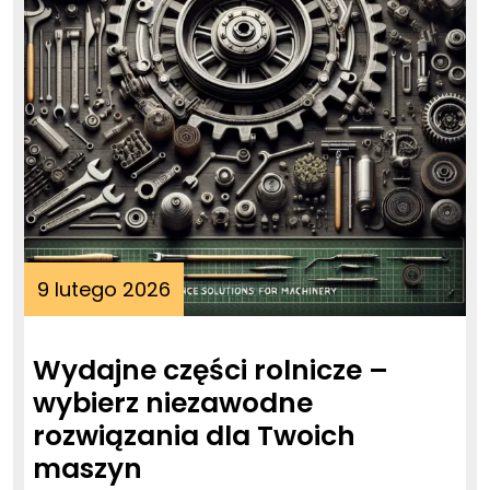
9
9 lutego 2026
lutego
2026
Wydajne części rolnicze –
wybierz niezawodne
rozwiązania dla Twoich
Wydajne
maszyn