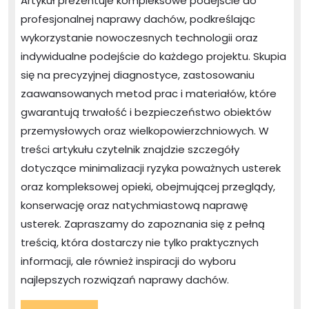
Artykuł prezentuje kompleksowe podejście do
w
profesjonalnej naprawy dachów, podkreślając
Rzeszow
wykorzystanie nowoczesnych technologii oraz
–
indywidualne podejście do każdego projektu. Skupia
skutecz
się na precyzyjnej diagnostyce, zastosowaniu
rozwiąz
zaawansowanych metod prac i materiałów, które
dla
gwarantują trwałość i bezpieczeństwo obiektów
obiektó
przemysłowych oraz wielkopowierzchniowych. W
przemy
treści artykułu czytelnik znajdzie szczegóły
dotyczące minimalizacji ryzyka poważnych usterek
i
oraz kompleksowej opieki, obejmującej przeglądy,
wielkop
konserwację oraz natychmiastową naprawę
usterek. Zapraszamy do zapoznania się z pełną
treścią, która dostarczy nie tylko praktycznych
informacji, ale również inspiracji do wyboru
najlepszych rozwiązań naprawy dachów.