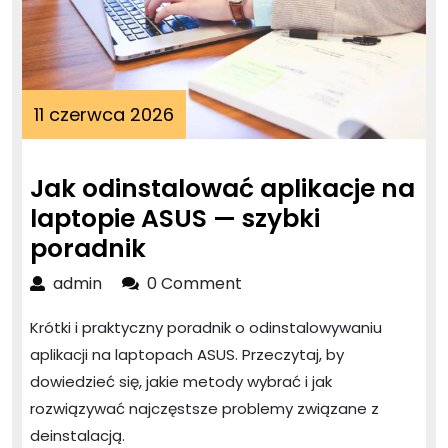
11
11 czerwca 2026
czerwca
2026
Jak odinstalować aplikacje na
laptopie ASUS — szybki
Jak
poradnik
odinstalować
admin
admin
0 Comment
aplikacje
Krótki i praktyczny poradnik o odinstalowywaniu
na
aplikacji na laptopach ASUS. Przeczytaj, by
laptopie
dowiedzieć się, jakie metody wybrać i jak
ASUS
rozwiązywać najczęstsze problemy związane z
—
deinstalacją.