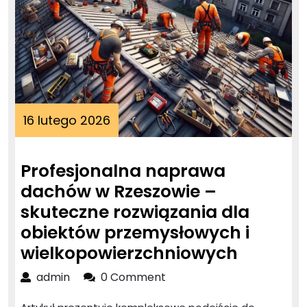
16
16 lutego 2026
lutego
2026
Profesjonalna naprawa
dachów w Rzeszowie –
skuteczne rozwiązania dla
obiektów przemysłowych i
Profesj
wielkopowierzchniowych
napraw
admin
admin
0 Comment
dachó