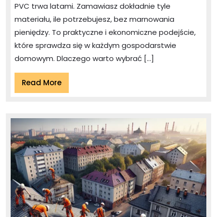
oc
PVC trwa latami. Zamawiasz dokładnie tyle
dl
materiału, ile potrzebujesz, bez marnowania
st
pieniędzy. To praktyczne i ekonomiczne podejście,
które sprawdza się w każdym gospodarstwie
domowym. Dlaczego warto wybrać […]
Read
Read More
More