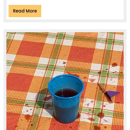
szybki
poradnik
Read
Read More
More