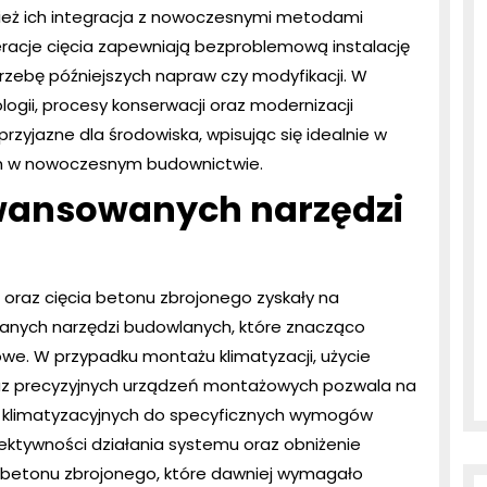
ież ich integracja z nowoczesnymi metodami
eracje cięcia zapewniają bezproblemową instalację
rzebę późniejszych napraw czy modyfikacji. W
logii, procesy konserwacji oraz modernizacji
rzyjazne dla środowiska, wpisując się idealnie w
ch w nowoczesnym budownictwie.
wansowanych narzędzi
raz cięcia betonu zbrojonego zyskały na
anych narzędzi budowlanych, które znacząco
owe. W przypadku montażu klimatyzacji, użycie
az precyzyjnych urządzeń montażowych pozwala na
k klimatyzacyjnych do specyficznych wymogów
fektywności działania systemu oraz obniżenie
e betonu zbrojonego, które dawniej wymagało