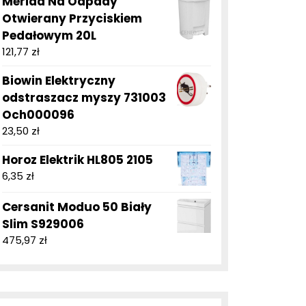
Merida Na Odpady
Otwierany Przyciskiem
Pedałowym 20L
121,77
zł
Biowin Elektryczny
odstraszacz myszy 731003
Och000096
23,50
zł
Horoz Elektrik HL805 2105
6,35
zł
Cersanit Moduo 50 Biały
Slim S929006
475,97
zł