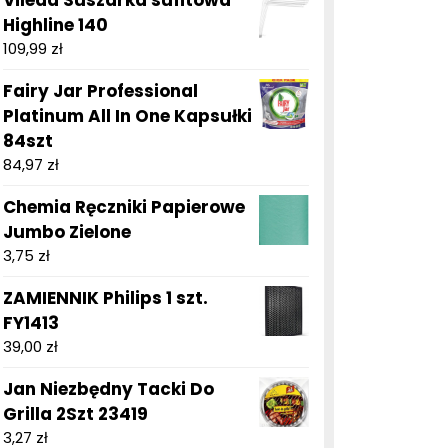
Vileda Suszarka sufitowa
Highline 140
109,99
zł
Fairy Jar Professional
Platinum All In One Kapsułki
84szt
84,97
zł
Chemia Ręczniki Papierowe
Jumbo Zielone
3,75
zł
ZAMIENNIK Philips 1 szt.
FY1413
39,00
zł
Jan Niezbędny Tacki Do
Grilla 2Szt 23419
3,27
zł