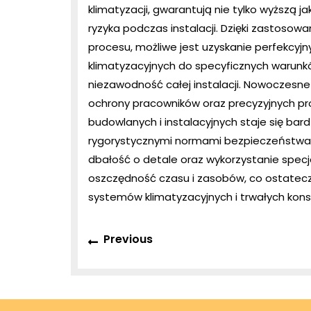
klimatyzacji, gwarantują nie tylko wyższą 
ryzyka podczas instalacji. Dzięki zastosow
procesu, możliwe jest uzyskanie perfekcyj
klimatyzacyjnych do specyficznych warunkó
niezawodność całej instalacji. Nowoczesne
ochrony pracowników oraz precyzyjnych pro
budowlanych i instalacyjnych staje się bar
rygorystycznymi normami bezpieczeństwa.
dbałość o detale oraz wykorzystanie specja
oszczędność czasu i zasobów, co ostatecz
systemów klimatyzacyjnych i trwałych kons
Nawigacja
Previous
Previous
wpisu
post: