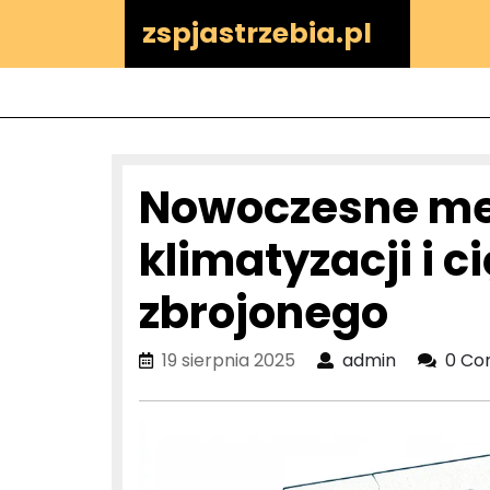
Skip
zspjastrzebia.pl
to
content
Nowoczesne me
klimatyzacji i c
zbrojonego
19
admin
19 sierpnia 2025
admin
0 C
sierpnia
2025