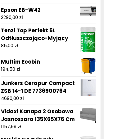
Epson EB-W42
2290,00
zł
Tenzi Top Perfekt 5L
Odtłuszczająco-Myjący
85,00
zł
Multim Ecobin
194,50
zł
Junkers Cerapur Compact
ZSB 14-1 DE 7736900764
4690,00
zł
Vidaxl Kanapa 2 Osobowa
Jasnoszara 135X65X76 Cm
1157,99
zł