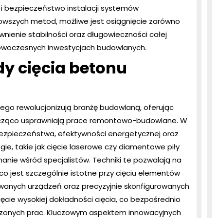
ę i bezpieczeństwo instalacji systemów
nowszych metod, możliwe jest osiągnięcie zarówno
nienie stabilności oraz długowieczności całej
nowoczesnych inwestycjach budowlanych.
y cięcia betonu
ego rewolucjonizują branżę budowlaną, oferując
znacząco usprawniają prace remontowo-budowlane. W
zpieczeństwa, efektywności energetycznej oraz
gie, takie jak cięcie laserowe czy diamentowe piły
nie wśród specjalistów. Techniki te pozwalają na
co jest szczególnie istotne przy cięciu elementów
wanych urządzeń oraz precyzyjnie skonfigurowanych
ęcie wysokiej dokładności cięcia, co bezpośrednio
dzonych prac. Kluczowym aspektem innowacyjnych