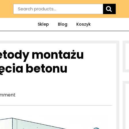
Search
for:
Sklep
Blog
Koszyk
tody montażu
ięcia betonu
omment