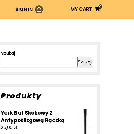
0
Login
MY
MY CART
SIGN IN
CART
Szukaj
Szukaj
Produkty
York Bat Skokowy Z
Antypoślizgową Rączką
25,00
zł