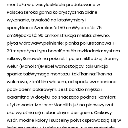
montażu w przesyłceMeble produkowane w
PolsceSzeroka gama kolorystycznaSolidne
wykonanie, trwałość na lataWymiary i
specyfikacja:Szerokość: 150 cmWysokość: 75
cmGłębokość: 90 cmKonstrukcja mebla: drewno,
płyta wiórowaWypełnienie: pianka poliuretanowa T-
30 + sprężyna typu bonelSposób rozkładania: system
rolkowySchowek na pościel: 1 pojemnikRodzaj tkaniny:
welur (Monolith)Mebel wolnostojący: takFunkcja
spania: takWymaga montażu: takTkanina:Tkanina
welurowa, z krótkim włosem, od spodu wzmocniona
podkładem polarowym. Jest bardzo miękka i
aksamitna w dotyku, co znacząco podnosi komfort
użytkowania. Materiał Monolith już na pierwszy rzut
oka wyróżnia się niebanalnym designem. Ciekawy
wzór, modne kolory i subtelny połysk sprawdzają się w
każdym wnętrzu. Meble wykonane w tym materiale