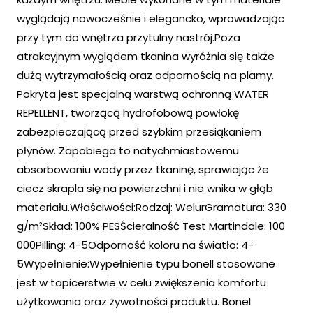
wyglądają nowocześnie i elegancko, wprowadzając
przy tym do wnętrza przytulny nastrój.Poza
atrakcyjnym wyglądem tkanina wyróżnia się także
dużą wytrzymałością oraz odpornością na plamy.
Pokryta jest specjalną warstwą ochronną WATER
REPELLENT, tworzącą hydrofobową powłokę
zabezpieczającą przed szybkim przesiąkaniem
płynów. Zapobiega to natychmiastowemu
absorbowaniu wody przez tkaninę, sprawiając że
ciecz skrapla się na powierzchni i nie wnika w głąb
materiału.Właściwości:Rodzaj: WelurGramatura: 330
g/m²Skład: 100% PESŚcieralność Test Martindale: 100
000Pilling: 4-5Odporność koloru na światło: 4-
5Wypełnienie:Wypełnienie typu bonell stosowane
jest w tapicerstwie w celu zwiększenia komfortu
użytkowania oraz żywotności produktu. Bonel