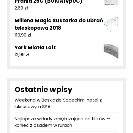
Prania 25G (B010A1Vp0C)
2,69
zł
Millena Magic Suszarka do ubrań
teleskopowa 2018
119,90
zł
York Miotła Loft
12,99
zł
Ostatnie wpisy
Weekend w Beskidzie Sądeckim: hotel z
luksusowym SPA
Najlepsze wkłady zmiękczające do filtrów —
koniec z osadem w rurach