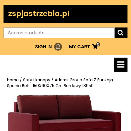
Skip
to
zspjastrzebia.pl
content
Search
for:
0
Login
MY
MY CART
SIGN IN
CART
O
M
Home
/
Sofy i kanapy
/ Adams Group Sofa Z Funkcją
Spania Bellis 150X90X75 Cm Bordowy 18950