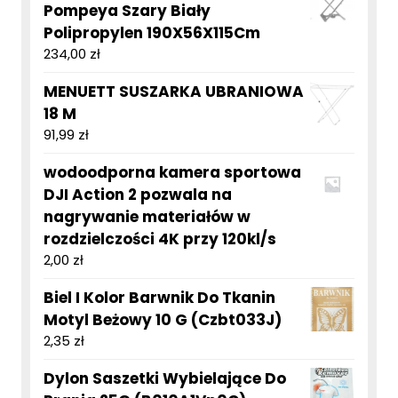
Pompeya Szary Biały
Polipropylen 190X56X115Cm
234,00
zł
MENUETT SUSZARKA UBRANIOWA
18 M
91,99
zł
wodoodporna kamera sportowa
DJI Action 2 pozwala na
nagrywanie materiałów w
rozdzielczości 4K przy 120kl/s
2,00
zł
Biel I Kolor Barwnik Do Tkanin
Motyl Beżowy 10 G (Czbt033J)
2,35
zł
Dylon Saszetki Wybielające Do