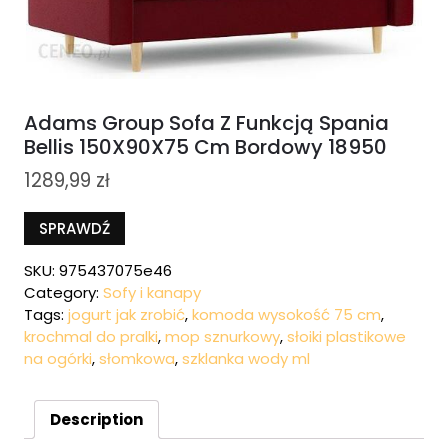
Adams Group Sofa Z Funkcją Spania
Bellis 150X90X75 Cm Bordowy 18950
1289,99
zł
SPRAWDŹ
SKU:
975437075e46
Category:
Sofy i kanapy
Tags:
jogurt jak zrobić
,
komoda wysokość 75 cm
,
krochmal do pralki
,
mop sznurkowy
,
słoiki plastikowe
na ogórki
,
słomkowa
,
szklanka wody ml
Description