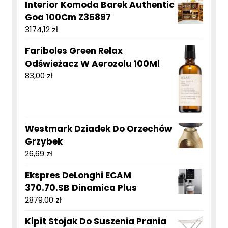
Interior Komoda Barek Authentic
Goa 100Cm Z35897
3174,12
zł
Fariboles Green Relax
Odświeżacz W Aerozolu 100Ml
83,00
zł
Westmark Dziadek Do Orzechów
Grzybek
26,69
zł
Ekspres DeLonghi ECAM
370.70.SB Dinamica Plus
2879,00
zł
Kipit Stojak Do Suszenia Prania