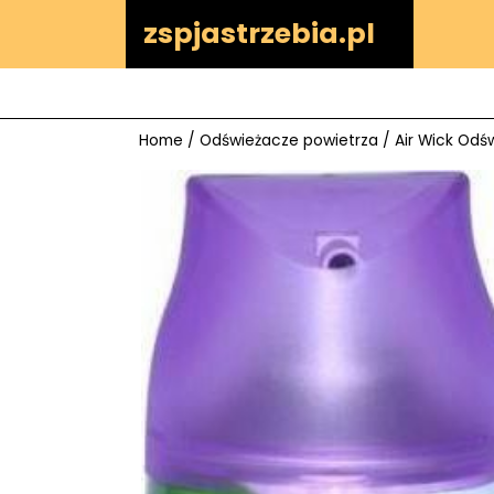
Skip
zspjastrzebia.pl
to
content
Home
/
Odświeżacze powietrza
/ Air Wick Od