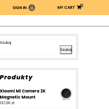
0
Login
MY
MY CART
SIGN IN
CART
Szukaj
Szukaj
Produkty
Xiaomi Mi Camera 2K
Magnetic Mount
137,00
zł