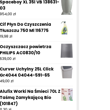
Spaceboy XL 35l VB 138631-
03
954,00
zł
Cif Płyn Do Czyszczenia
Tłuszczu 750 Ml 116775
19,98
zł
Oczyszczacz powietrza
PHILIPS AC0830/10
639,00
zł
Curver Uchylny 25L Click
Gr4044 04044-591-65
49,00
zł
Alufix Worki Na Śmieci 70L Z
Taśmą Zamykającą Bio
(101847)
11,30
zł