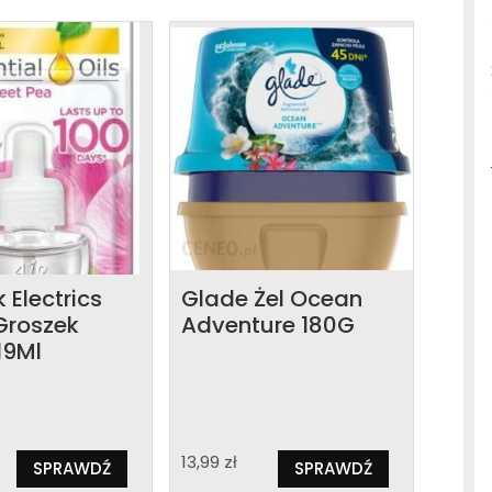
k Electrics
Glade Żel Ocean
Groszek
Adventure 180G
19Ml
13,99
zł
SPRAWDŹ
SPRAWDŹ