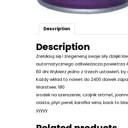
Description
Description
Zrelaksuj się i zregeneruj swoje siły dzięk
automatycznego odświeżacza powietrza A
60 dni Wybierz jedno z trzech ustawień, b
Każdy wkład to nawet do 2400 dawek zapach
Warstwie: 180
srodek na szerszenie, czajnik artmet, joann
ciasta, płyn persil, karafka wina, back to blac
yyyyy
Related products