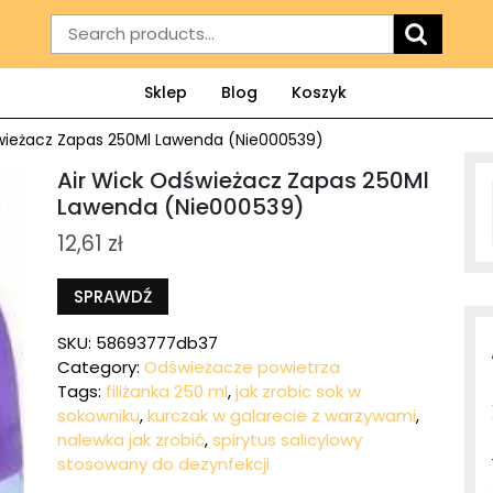
Search
for:
Sklep
Blog
Koszyk
świeżacz Zapas 250Ml Lawenda (Nie000539)
Air Wick Odświeżacz Zapas 250Ml
Lawenda (Nie000539)
12,61
zł
SPRAWDŹ
SKU:
58693777db37
Category:
Odświeżacze powietrza
Tags:
filiżanka 250 ml
,
jak zrobic sok w
sokowniku
,
kurczak w galarecie z warzywami
,
nalewka jak zrobić
,
spirytus salicylowy
stosowany do dezynfekcji