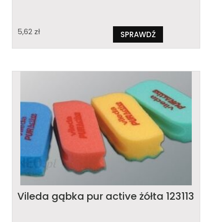
5,62
zł
SPRAWDŹ
Vileda gąbka pur active żółta 123113