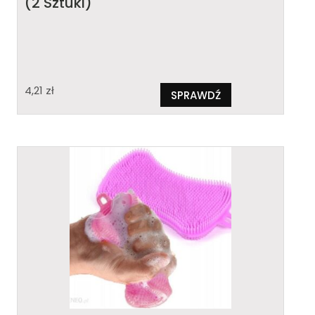
(2 Sztuki)
4,21
zł
SPRAWDŹ