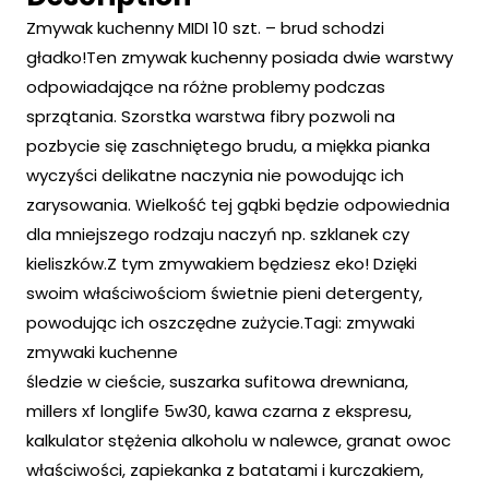
Zmywak kuchenny MIDI 10 szt. – brud schodzi
gładko!Ten zmywak kuchenny posiada dwie warstwy
odpowiadające na różne problemy podczas
sprzątania. Szorstka warstwa fibry pozwoli na
pozbycie się zaschniętego brudu, a miękka pianka
wyczyści delikatne naczynia nie powodując ich
zarysowania. Wielkość tej gąbki będzie odpowiednia
dla mniejszego rodzaju naczyń np. szklanek czy
kieliszków.Z tym zmywakiem będziesz eko! Dzięki
swoim właściwościom świetnie pieni detergenty,
powodując ich oszczędne zużycie.Tagi: zmywaki
zmywaki kuchenne
śledzie w cieście, suszarka sufitowa drewniana,
millers xf longlife 5w30, kawa czarna z ekspresu,
kalkulator stężenia alkoholu w nalewce, granat owoc
właściwości, zapiekanka z batatami i kurczakiem,