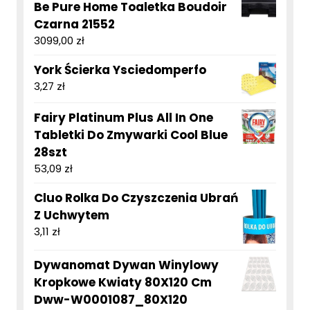
Be Pure Home Toaletka Boudoir
Czarna 21552
3099,00
zł
York Ścierka Ysciedomperfo
3,27
zł
Fairy Platinum Plus All In One
Tabletki Do Zmywarki Cool Blue
28szt
53,09
zł
Cluo Rolka Do Czyszczenia Ubrań
Z Uchwytem
3,11
zł
Dywanomat Dywan Winylowy
Kropkowe Kwiaty 80X120 Cm
Dww-W0001087_80X120