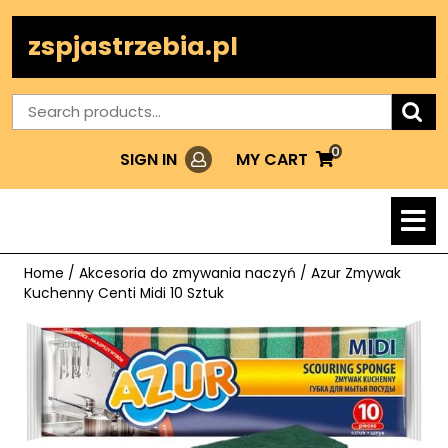
Skip
to
zspjastrzebia.pl
content
Search
for:
0
Login
MY
MY CART
SIGN IN
CART
O
M
Home
/
Akcesoria do zmywania naczyń
/ Azur Zmywak
Kuchenny Centi Midi 10 Sztuk