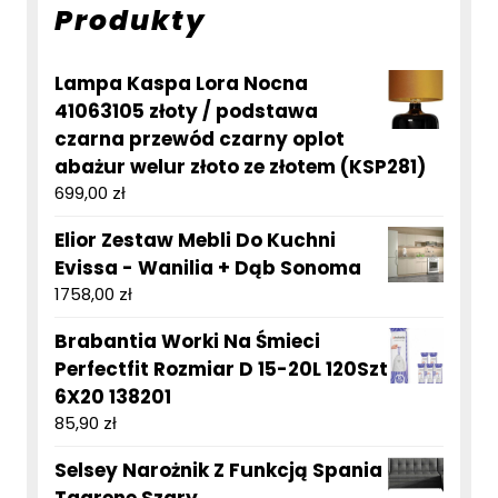
Produkty
Lampa Kaspa Lora Nocna
41063105 złoty / podstawa
czarna przewód czarny oplot
abażur welur złoto ze złotem (KSP281)
699,00
zł
Elior Zestaw Mebli Do Kuchni
Evissa - Wanilia + Dąb Sonoma
1758,00
zł
Brabantia Worki Na Śmieci
Perfectfit Rozmiar D 15-20L 120Szt
6X20 138201
85,90
zł
Selsey Narożnik Z Funkcją Spania
Tagrene Szary