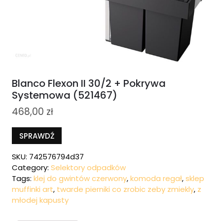
Blanco Flexon II 30/2 + Pokrywa
Systemowa (521467)
468,00
zł
SPRAWDŹ
SKU:
742576794d37
Category:
Selektory odpadków
Tags:
klej do gwintów czerwony
,
komoda regał
,
sklep
muffinki art
,
twarde pierniki co zrobic zeby zmiekly
,
z
młodej kapusty