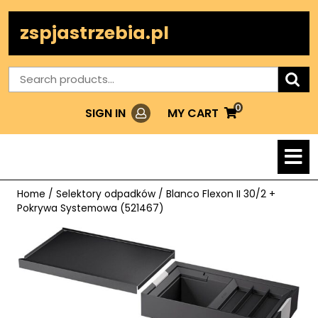
Skip
to
zspjastrzebia.pl
content
Search
for:
0
Login
MY
MY CART
SIGN IN
CART
O
M
Home
/
Selektory odpadków
/ Blanco Flexon II 30/2 +
Pokrywa Systemowa (521467)