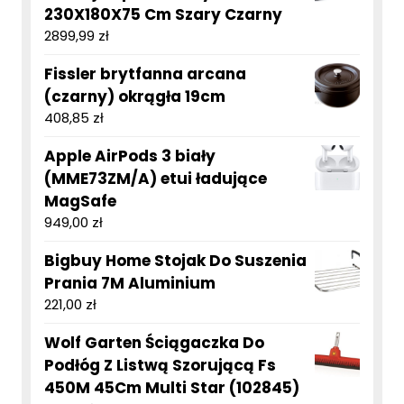
230X180X75 Cm Szary Czarny
2899,99
zł
Fissler brytfanna arcana
(czarny) okrągła 19cm
408,85
zł
Apple AirPods 3 biały
(MME73ZM/A) etui ładujące
MagSafe
949,00
zł
Bigbuy Home Stojak Do Suszenia
Prania 7M Aluminium
221,00
zł
Wolf Garten Ściągaczka Do
Podłóg Z Listwą Szorującą Fs
450M 45Cm Multi Star (102845)