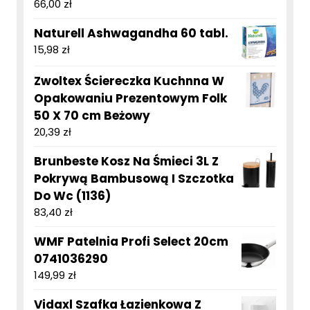
66,00
zł
Naturell Ashwagandha 60 tabl.
15,98
zł
Zwoltex Ściereczka Kuchnna W
Opakowaniu Prezentowym Folk
50 X 70 cm Beżowy
20,39
zł
Brunbeste Kosz Na Śmieci 3L Z
Pokrywą Bambusową I Szczotka
Do Wc (1136)
83,40
zł
WMF Patelnia Profi Select 20cm
0741036290
149,99
zł
Vidaxl Szafka Łazienkowa Z