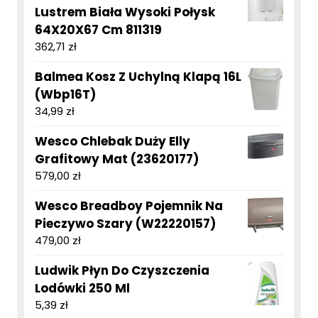
Lustrem Biała Wysoki Połysk
64X20X67 Cm 811319
362,71
zł
Balmea Kosz Z Uchylną Klapą 16L
(Wbp16T)
34,99
zł
Wesco Chlebak Duży Elly
Grafitowy Mat (23620177)
579,00
zł
Wesco Breadboy Pojemnik Na
Pieczywo Szary (W22220157)
479,00
zł
Ludwik Płyn Do Czyszczenia
Lodówki 250 Ml
5,39
zł